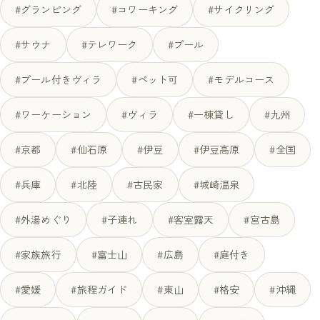
#グランピング
#コワーキング
#サイクリング
#サウナ
#テレワーク
#プール
#プール付きヴィラ
#ペット可
#モデルコース
#ワーケーション
#ヴィラ
#一棟貸し
#九州
#京都
#仙石原
#伊豆
#伊豆高原
#全国
#兵庫
#北陸
#古民家
#城崎温泉
#外湯めぐり
#子連れ
#客室露天
#宮古島
#家族旅行
#富士山
#広島
#庭付き
#愛媛
#旅程ガイド
#東山
#格安
#沖縄