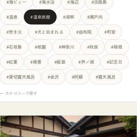
#海ビュー
#海水浴
#海辺
#淡路島
#温泉
#温泉旅館
#湖畔
#瀬戸内
#焚き火
#犬と泊まれる
#由布院
#町家
#石垣島
#祇園
#神奈川
#秋旅
#箱根
#紅葉
#絶景
#能登
#芦ノ湖
#記念日
#貸切露天風呂
#金沢
#阿蘇
#露天風呂
← カテゴリーで探す