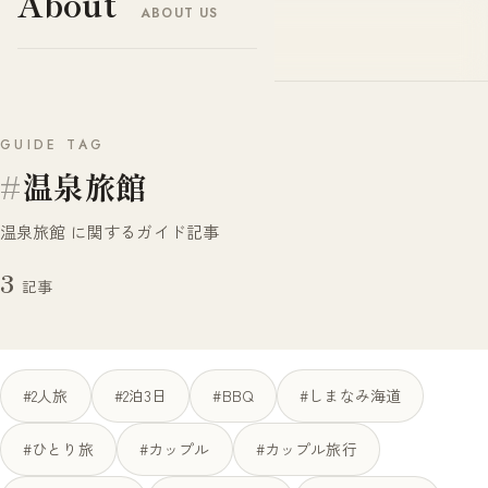
About
ABOUT US
ヤドナビ
YADO-NAVI.JP
GUIDE TAG
#
温泉旅館
温泉旅館 に関するガイド記事
3
記事
#2人旅
#2泊3日
#BBQ
#しまなみ海道
#ひとり旅
#カップル
#カップル旅行