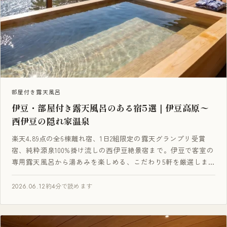
部屋付き露天風呂
伊豆・部屋付き露天風呂のある宿5選｜伊豆高原〜
西伊豆の隠れ家温泉
楽天4.89点の全6棟離れ宿、1日2組限定の露天グランプリ受賞
宿、純粋源泉100%掛け流しの西伊豆絶景宿まで。伊豆で客室の
専用露天風呂から湯あみを楽しめる、こだわり5軒を厳選しま
した。
2026.06.12
約4分で読めます