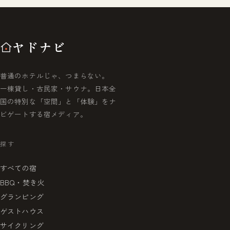
ヤドナビ
普通のホテルじゃ、つまらない。
一棟貸し・古民家・サウナ。日本全
国の特別な「空間」と「体験」をナ
ビゲートする宿メディア。
探す
すべての宿
BBQ・焚き火
グランピング
ゲストハウス
サイクリング