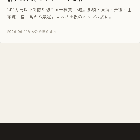
1泊1万円以下で借り切れる一棟貸し5選。那須・東海・丹後・由
布院・宮古島から厳選。コスパ重視のカップル旅に。
2026.06.11
約6分で読めます