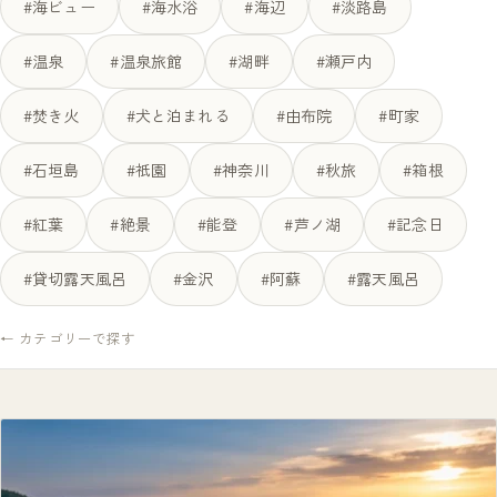
#海ビュー
#海水浴
#海辺
#淡路島
#温泉
#温泉旅館
#湖畔
#瀬戸内
#焚き火
#犬と泊まれる
#由布院
#町家
#石垣島
#祇園
#神奈川
#秋旅
#箱根
#紅葉
#絶景
#能登
#芦ノ湖
#記念日
#貸切露天風呂
#金沢
#阿蘇
#露天風呂
← カテゴリーで探す