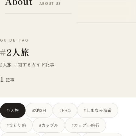
About
ABOUT US
ヤドナビ
YADO-NAVI.JP
GUIDE TAG
#
2人旅
2人旅 に関するガイド記事
1
記事
#2人旅
#2泊3日
#BBQ
#しまなみ海道
#ひとり旅
#カップル
#カップル旅行