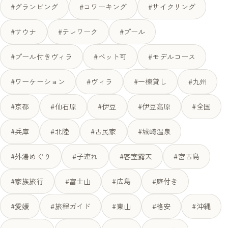
#グランピング
#コワーキング
#サイクリング
#サウナ
#テレワーク
#プール
#プール付きヴィラ
#ペット可
#モデルコース
#ワーケーション
#ヴィラ
#一棟貸し
#九州
#京都
#仙石原
#伊豆
#伊豆高原
#全国
#兵庫
#北陸
#古民家
#城崎温泉
#外湯めぐり
#子連れ
#客室露天
#宮古島
#家族旅行
#富士山
#広島
#庭付き
#愛媛
#旅程ガイド
#東山
#格安
#沖縄