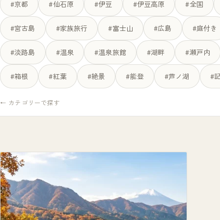
#京都
#仙石原
#伊豆
#伊豆高原
#全国
#宮古島
#家族旅行
#富士山
#広島
#庭付き
#淡路島
#温泉
#温泉旅館
#湖畔
#瀬戸内
#箱根
#紅葉
#絶景
#能登
#芦ノ湖
#
← カテゴリーで探す