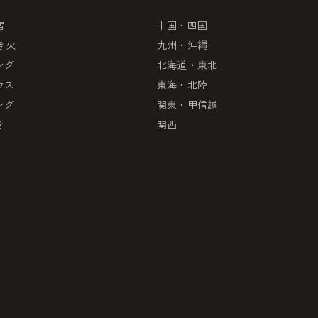
宿
中国・四国
き火
九州・沖縄
ング
北海道・東北
ウス
東海・北陸
ング
関東・甲信越
き
関西