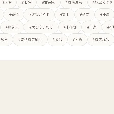
#兵庫
#北陸
#古民家
#城崎温泉
#外湯めぐり
#愛媛
#旅程ガイド
#東山
#格安
#沖縄
#焚き火
#犬と泊まれる
#由布院
#町家
#石
記念日
#貸切露天風呂
#金沢
#阿蘇
#露天風呂