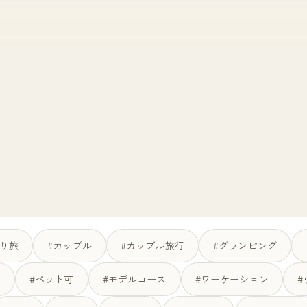
とり旅
#カップル
#カップル旅行
#グランピング
ラ
#ペット可
#モデルコース
#ワーケーション
#