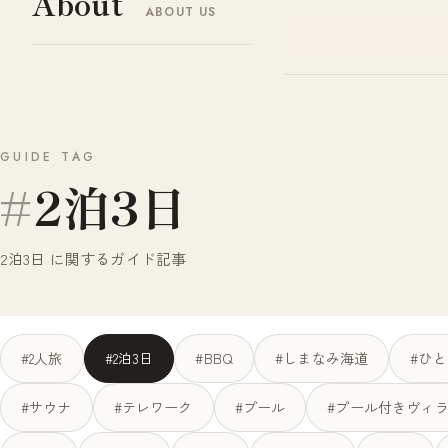
About
ABOUT US
ヤドナビ
YADO-NAVI.JP
GUIDE TAG
#
2泊3日
2泊3日 に関するガイド記事
#2人旅
#2泊3日
#BBQ
#しまなみ海道
#ひ
#サウナ
#テレワーク
#プール
#プール付きヴィ