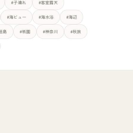
#子連れ
#客室露天
#海ビュー
#海水浴
#海辺
垣島
#祇園
#神奈川
#秋旅