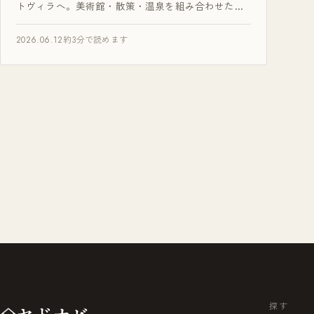
トヴィラへ。美術館・散策・温泉を組み合わせた箱
根2泊3日モデルコースを紹介します。
2026.06.12
約3分で読めます
探す