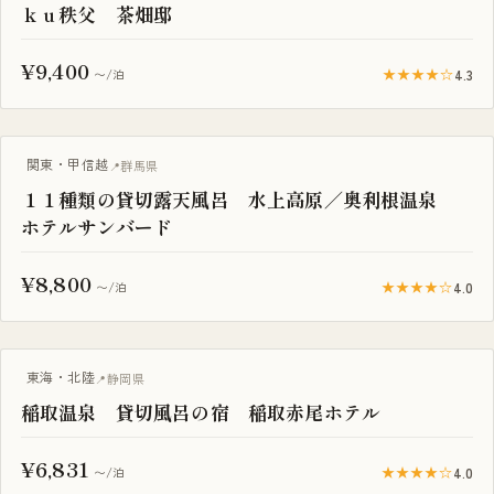
ｋｕ秩父 茶畑邸
¥9,400
★★★★☆
4.3
〜/泊
一棟貸し
関東・甲信越
群馬県
１１種類の貸切露天風呂 水上高原／奥利根温泉
ホテルサンバード
¥8,800
★★★★☆
4.0
〜/泊
一棟貸し
東海・北陸
静岡県
稲取温泉 貸切風呂の宿 稲取赤尾ホテル
¥6,831
★★★★☆
4.0
〜/泊