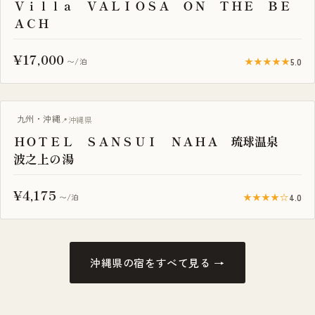
Ｖｉｌｌａ ＶＡＬＩＯＳＡ ＯＮ ＴＨＥ ＢＥ
ＡＣＨ
¥17,000
★★★★★
5.0
〜/泊
プール付き
九州・沖縄
沖縄県
ＨＯＴＥＬ ＳＡＮＳＵＩ ＮＡＨＡ 琉球温泉
波之上の湯
¥4,175
★★★★☆
4.0
〜/泊
沖縄県の宿をすべて見る →