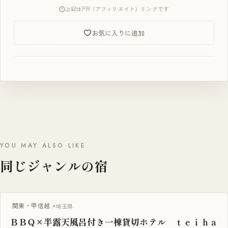
上記はPR（アフィリエイト）リンクです
お気に入りに追加
YOU MAY ALSO LIKE
同じジャンルの宿
BBQ・焚き火
関東・甲信越
埼玉県
ＢＢＱ×半露天風呂付き一棟貸切ホテル ｔｅｉｈａ