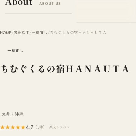
About
ABOUT US
ヤドナビ
YADO-NAVI.JP
HOME
/
宿を探す
/
一棟貸し
/
ちむぐくるの宿ＨＡＮＡＵＴＡ
一棟貸し
ちむぐくるの宿ＨＡＮＡＵＴＡ
九州・沖縄
4.7
★★★★★
（5件）
楽天トラベル