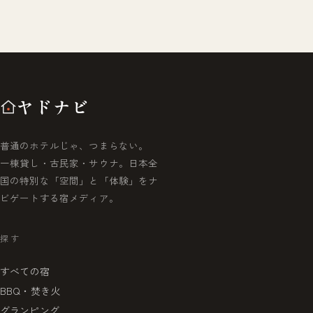
ヤドナビ
普通のホテルじゃ、つまらない。
一棟貸し・古民家・サウナ。日本全
国の特別な「空間」と「体験」をナ
ビゲートする宿メディア。
探す
すべての宿
BBQ・焚き火
グランピング