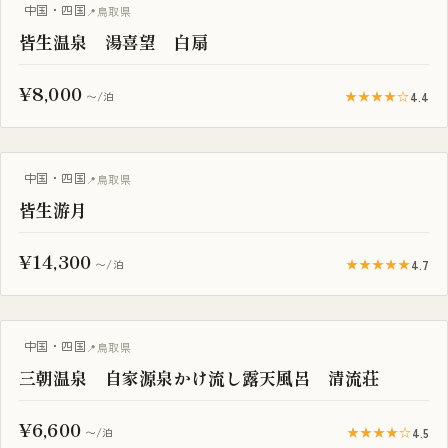
中国・四国
鳥取県
皆生温泉 湯喜望 白扇
¥8,000
★★★★☆
4.4
〜/泊
露天風呂付き客室
中国・四国
鳥取県
皆生游月
¥14,300
★★★★★
4.7
〜/泊
露天風呂付き客室
中国・四国
鳥取県
三朝温泉 自家源泉かけ流し露天風呂 清流荘
¥6,600
★★★★☆
4.5
〜/泊