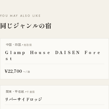
YOU MAY ALSO LIKE
同じジャンルの宿
グランピング
中国・四国
鳥取県
Ｇｌａｍｐ Ｈｏｕｓｅ ＤＡＩＳＥＮ Ｆｏｒｅ
ｓｔ
¥22,700
〜/泊
BBQ・焚き火
関東・甲信越
千葉県
リバーサイドロッジ