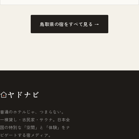
鳥取県の宿をすべて見る →
ヤドナビ
普通のホテルじゃ、つまらない。
一棟貸し・古民家・サウナ。日本全
国の特別な「空間」と「体験」をナ
ビゲートする宿メディア。