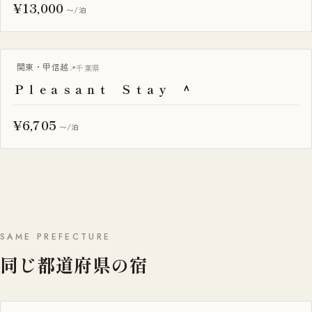
¥13,000
〜/泊
BBQ・焚き火
関東・甲信越
千葉県
Ｐｌｅａｓａｎｔ Ｓｔａｙ ＾
¥6,705
〜/泊
SAME PREFECTURE
同じ都道府県の宿