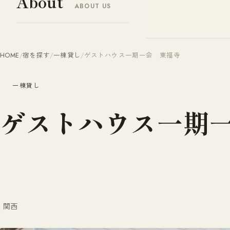
About
ABOUT US
ヤドナビ
YADO-NAVI.JP
HOME
/
宿を探す
/
一棟貸し
/
ゲストハウス一期一会 東福寺
一棟貸し
ゲストハウス一期
関西