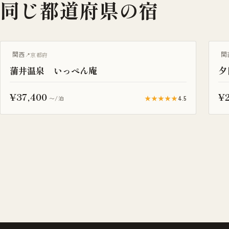
同じ都道府県の宿
露
関西
関
京都府
蒲井温泉 いっぺん庵
夕
¥37,400
¥2
★★★★★
4.5
〜/泊