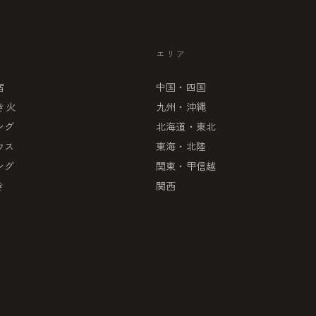
エリア
宿
中国・四国
き火
九州・沖縄
ング
北海道・東北
ウス
東海・北陸
ング
関東・甲信越
き
関西