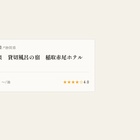
陸
静岡県
泉 貸切風呂の宿 稲取赤尾ホテル
1
★★★★☆
4.0
〜/泊