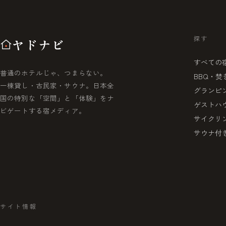
探す
ヤドナビ
すべての
普通のホテルじゃ、つまらない。
BBQ・焚
一棟貸し・古民家・サウナ。日本全
グランピ
国の特別な「空間」と「体験」をナ
ゲストハ
ビゲートする宿メディア。
サイクリ
サウナ付
サイト情報