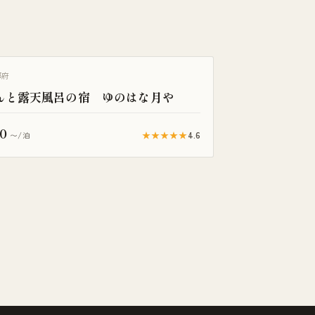
き客室
都府
んと露天風呂の宿 ゆのはな月や
0
★★★★★
4.6
〜/泊