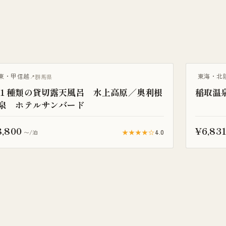
棟貸し
一棟貸し
東・甲信越
東海・北
群馬県
１種類の貸切露天風呂 水上高原／奥利根
稲取温
泉 ホテルサンバード
8,800
¥6,83
★★★★☆
4.0
〜/泊