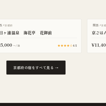
天風呂付き客室
露天風呂付
西
関西
京都府
京
日ヶ浦温泉 海花亭 花御前
京ごは
5,000
¥11,40
★★★★☆
4.5
〜/泊
京都府の宿をすべて見る →