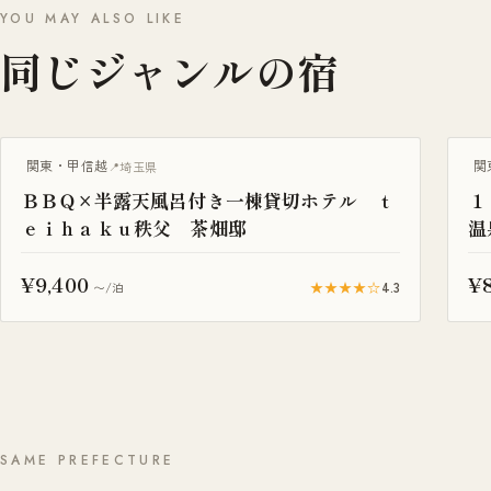
YOU MAY ALSO LIKE
同じジャンルの宿
BBQ・焚き火
一
関東・甲信越
関
埼玉県
ＢＢＱ×半露天風呂付き一棟貸切ホテル ｔ
１
ｅｉｈａｋｕ秩父 茶畑邸
温
¥9,400
¥
★★★★☆
4.3
〜/泊
SAME PREFECTURE