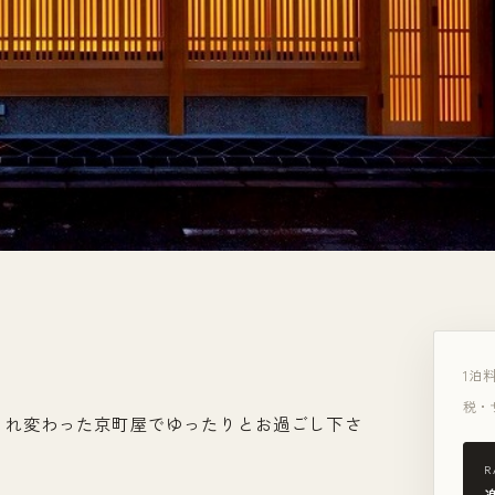
1泊
税・
まれ変わった京町屋でゆったりとお過ごし下さ
R