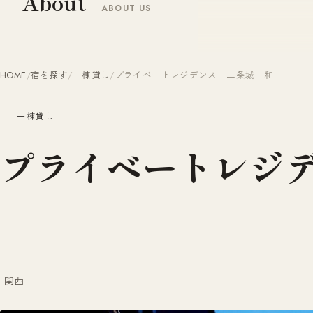
About
ABOUT US
ヤドナビ
YADO-NAVI.JP
HOME
/
宿を探す
/
一棟貸し
/
プライベートレジデンス 二条城 和
一棟貸し
プライベートレジ
関西