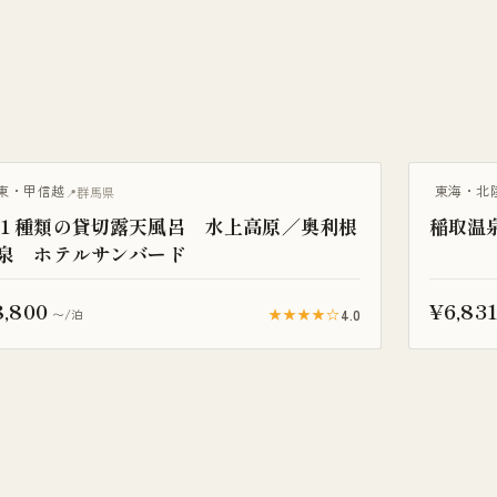
棟貸し
一棟貸し
東・甲信越
東海・北
群馬県
１種類の貸切露天風呂 水上高原／奥利根
稲取温
泉 ホテルサンバード
8,800
¥6,83
★★★★☆
4.0
〜/泊