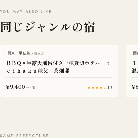
YOU MAY ALSO LIKE
同じジャンルの宿
BBQ・焚き火
一
関東・甲信越
関
埼玉県
ＢＢＱ×半露天風呂付き一棟貸切ホテル ｔ
１
ｅｉｈａｋｕ秩父 茶畑邸
温
¥9,400
¥
★★★★☆
4.3
〜/泊
SAME PREFECTURE