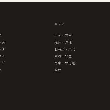
エリア
宿
中国・四国
き火
九州・沖縄
ング
北海道・東北
ウス
東海・北陸
ング
関東・甲信越
き
関西