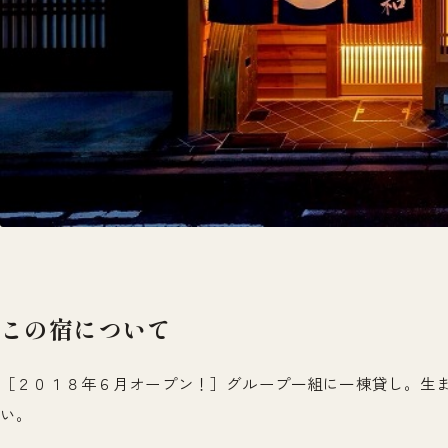
この宿について
［２０１８年６月オープン！］グループ一組に一棟貸し。生
い。