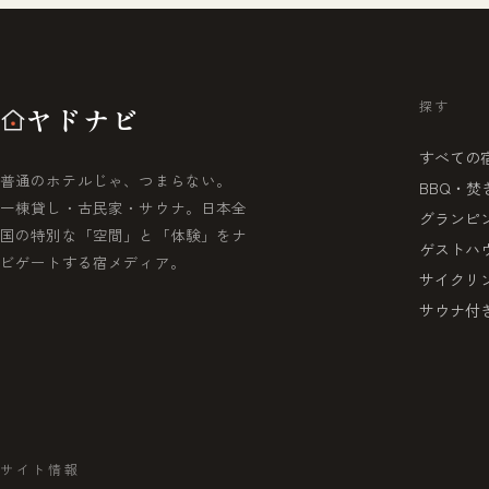
探す
ヤドナビ
すべての
普通のホテルじゃ、つまらない。
BBQ・焚
一棟貸し・古民家・サウナ。日本全
グランピ
国の特別な「空間」と「体験」をナ
ゲストハ
ビゲートする宿メディア。
サイクリ
サウナ付
サイト情報