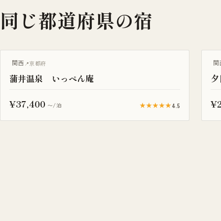
同じ都道府県の宿
露
関西
関
京都府
蒲井温泉 いっぺん庵
夕
¥37,400
¥2
★★★★★
4.5
〜/泊