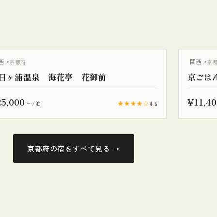
天風呂付き客室
露天風呂付
西
関西
京都府
京
日ヶ浦温泉 海花亭 花御前
京ごは
5,000
¥11,40
★★★★☆
4.5
〜/泊
京都府の宿をすべて見る →