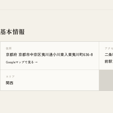
基本情報
住所
アク
京都府 京都市中京区夷川通小川東入東夷川町636-8
二条
前駅
Googleマップで見る →
エリア
関西