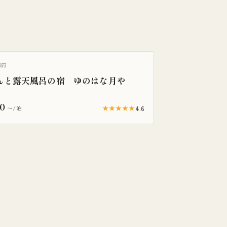
き客室
都府
んと露天風呂の宿 ゆのはな月や
0
★★★★★
4.6
〜/泊