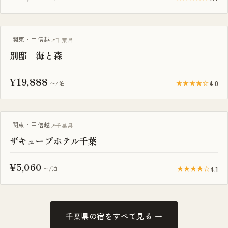
露天風呂付き客室
関東・甲信越
千葉県
別邸 海と森
¥19,888
★★★★☆
4.0
〜/泊
露天風呂付き客室
関東・甲信越
千葉県
ザキューブホテル千葉
¥5,060
★★★★☆
4.1
〜/泊
千葉県の宿をすべて見る →