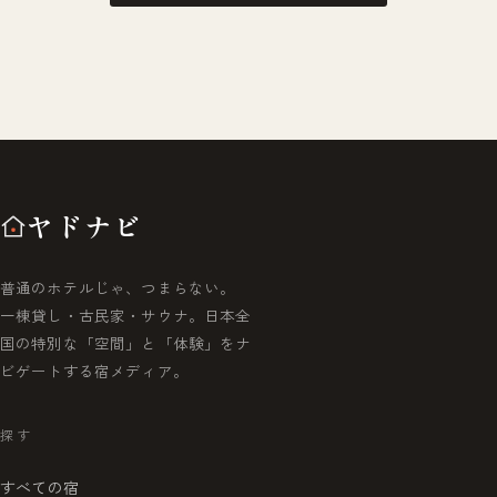
ヤドナビ
普通のホテルじゃ、つまらない。
一棟貸し・古民家・サウナ。日本全
国の特別な「空間」と「体験」をナ
ビゲートする宿メディア。
探す
すべての宿