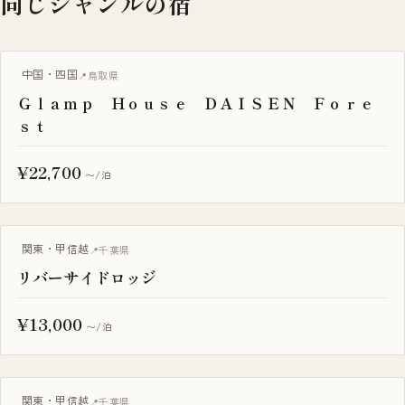
同じジャンルの宿
グランピング
中国・四国
鳥取県
Ｇｌａｍｐ Ｈｏｕｓｅ ＤＡＩＳＥＮ Ｆｏｒｅ
ｓｔ
¥22,700
〜/泊
BBQ・焚き火
関東・甲信越
千葉県
リバーサイドロッジ
¥13,000
〜/泊
BBQ・焚き火
関東・甲信越
千葉県