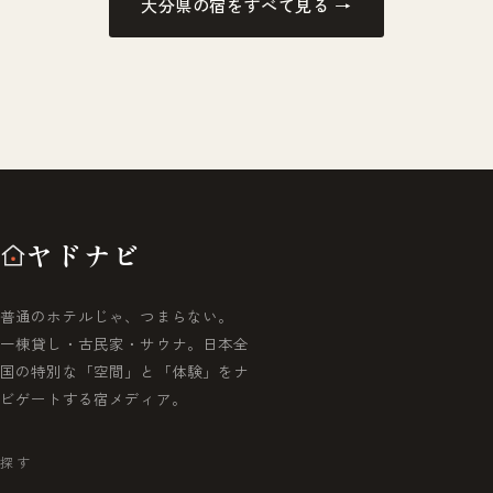
大分県の宿をすべて見る →
ヤドナビ
普通のホテルじゃ、つまらない。
一棟貸し・古民家・サウナ。日本全
国の特別な「空間」と「体験」をナ
ビゲートする宿メディア。
探す