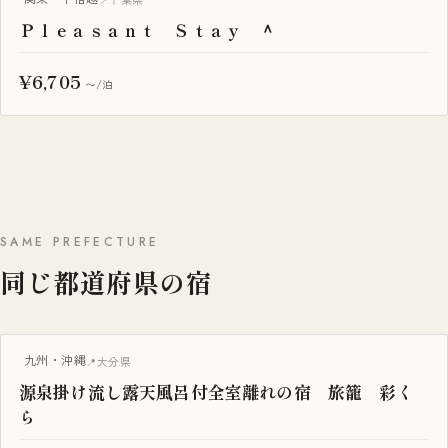
Ｐｌｅａｓａｎｔ Ｓｔａｙ ＾
¥6,705
〜/泊
SAME PREFECTURE
同じ都道府県の宿
露天風呂付き客室
九州・沖縄
大分県
源泉掛け流し露天風呂付全室離れの宿 旅籠 彩く
ら