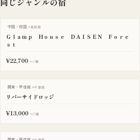
同じジャンルの宿
グランピング
中国・四国
鳥取県
Ｇｌａｍｐ Ｈｏｕｓｅ ＤＡＩＳＥＮ Ｆｏｒｅ
ｓｔ
¥22,700
〜/泊
BBQ・焚き火
関東・甲信越
千葉県
リバーサイドロッジ
¥13,000
〜/泊
BBQ・焚き火
関東・甲信越
千葉県