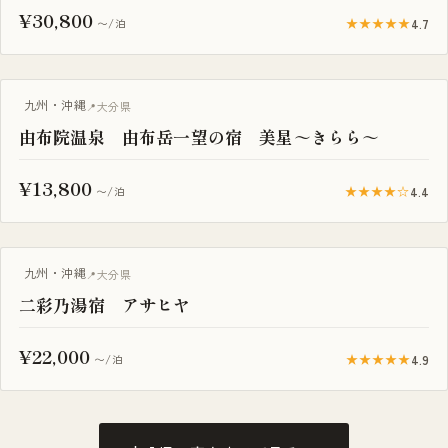
¥30,800
★★★★★
4.7
〜/泊
九州・沖縄
大分県
由布院温泉 由布岳一望の宿 美星～きらら～
¥13,800
★★★★☆
4.4
〜/泊
露天風呂付き客室
九州・沖縄
大分県
二彩乃湯宿 アサヒヤ
¥22,000
★★★★★
4.9
〜/泊