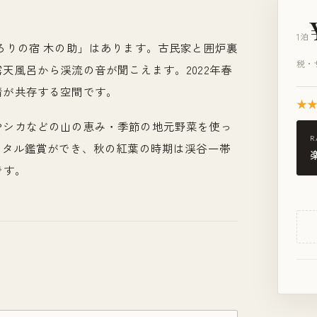
1泊
ろりの宿 木の助」はあります。古民家と囲炉裏
税・
天風呂から渓流の音が聞こえます。2022年春
情が共存する空間です。
★
やシカなどの山の恵み・季節の地元野菜を使っ
R
ホタル鑑賞ができ、秋の紅葉の時期は渓谷一帯
です。