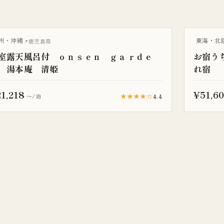
天風呂付き客室
露天風呂付
州・沖縄
東海・北
鹿児島県
室露天風呂付 ｏｎｓｅｎ ｇａｒｄｅ
お宿う
 湯本庵 清姫
れ宿
1,218
¥51,6
★★★★☆
4.4
〜/泊