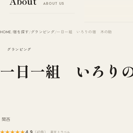
About
ABOUT US
ヤドナビ
YADO-NAVI.JP
HOME
/
宿を探す
/
グランピング
/
一日一組 いろりの宿 木の助
グランピング
一日一組 いろり
関西
4.9
★★★★★
（41件）
楽天トラベル