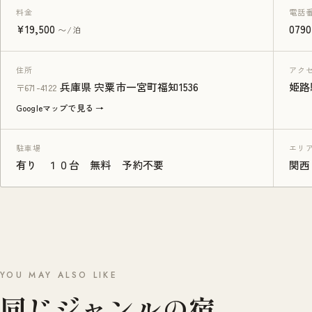
料金
電話
¥19,500
0790
〜/泊
住所
アク
兵庫県 宍粟市一宮町福知1536
姫路
〒671-4122
Googleマップで見る →
駐車場
エリ
有り １０台 無料 予約不要
関西
YOU MAY ALSO LIKE
同じジャンルの宿