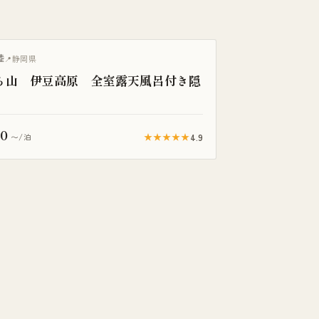
き客室
陸
静岡県
ち山 伊豆高原 全室露天風呂付き隠
00
★★★★★
4.9
〜/泊