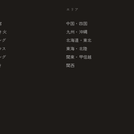
エリア
宿
中国・四国
き火
九州・沖縄
ング
北海道・東北
ウス
東海・北陸
ング
関東・甲信越
き
関西