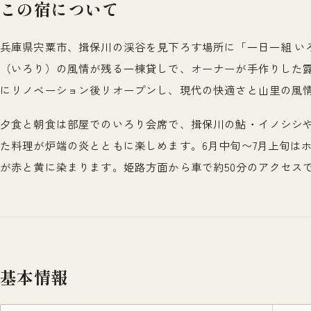
この宿について
兵庫県宍粟市、揖保川の渓谷を見下ろす場所に「一日一組 い
（いろり）の風情が残る一棟貸しで、オーナーが手作りした露
にリノベーション後リオープンし、現代の快適さと山里の風
夕食と朝食は部屋でのいろり会席で、揖保川の鮎・イノシシ
た料理が炉端の炎とともに楽しめます。6月中旬〜7月上旬は
が赤と黄に染まります。姫路方面から車で約50分のアクセス
基本情報