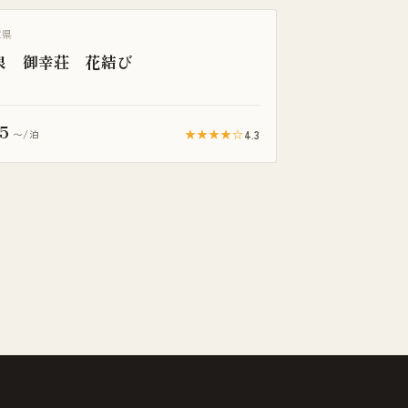
庫県
泉 御幸荘 花結び
5
★★★★☆
4.3
〜/泊