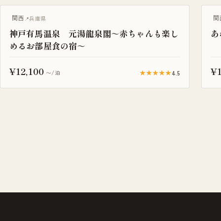
プール付き
関西
関
兵庫県
神戸有馬温泉 元湯龍泉閣～赤ちゃんも楽し
あ
めるお部屋食の宿～
¥12,100
¥1
★★★★★
4.5
〜/泊