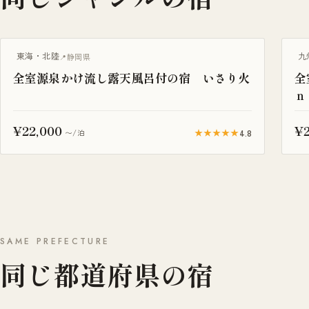
露天風呂付き客室
露
東海・北陸
九
静岡県
全室源泉かけ流し露天風呂付の宿 いさり火
全
ｎ
¥22,000
¥2
★★★★★
4.8
〜/泊
SAME PREFECTURE
同じ都道府県の宿