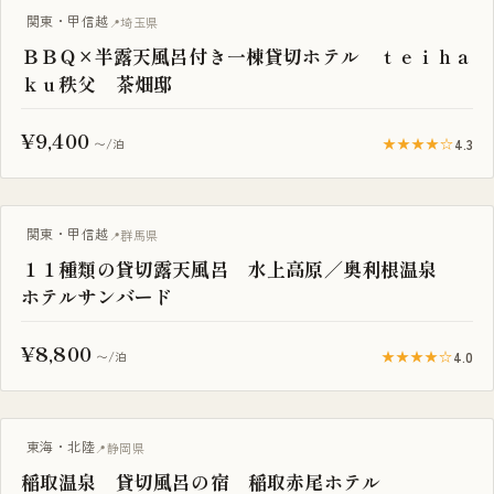
BBQ・焚き火
関東・甲信越
埼玉県
ＢＢＱ×半露天風呂付き一棟貸切ホテル ｔｅｉｈａ
ｋｕ秩父 茶畑邸
¥9,400
★★★★☆
4.3
〜/泊
一棟貸し
関東・甲信越
群馬県
１１種類の貸切露天風呂 水上高原／奥利根温泉
ホテルサンバード
¥8,800
★★★★☆
4.0
〜/泊
一棟貸し
東海・北陸
静岡県
稲取温泉 貸切風呂の宿 稲取赤尾ホテル