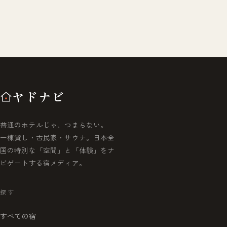
ヤドナビ
普通のホテルじゃ、つまらない。
一棟貸し・古民家・サウナ。日本全
国の特別な「空間」と「体験」をナ
ビゲートする宿メディア。
探す
すべての宿