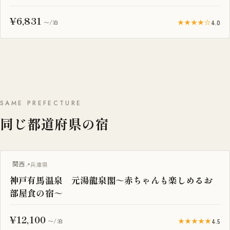
¥6,831
★★★★☆
4.0
〜/泊
SAME PREFECTURE
同じ都道府県の宿
プール付き
関西
兵庫県
神戸有馬温泉 元湯龍泉閣～赤ちゃんも楽しめるお
部屋食の宿～
¥12,100
★★★★★
4.5
〜/泊