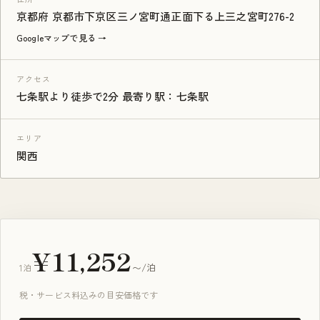
京都府 京都市下京区三ノ宮町通正面下る上三之宮町276-2
Googleマップで見る →
アクセス
七条駅より徒歩で2分 最寄り駅：七条駅
エリア
関西
¥11,252
1泊
〜/泊
税・サービス料込みの目安価格です