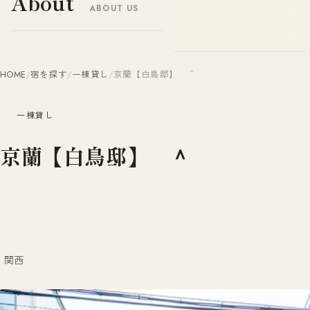
About
ABOUT US
ヤドナビ
YADO-NAVI.JP
HOME
/
宿を探す
/
一棟貸し
/
京蘭【白鳥邸】 ＾
一棟貸し
京蘭【白鳥邸】 ＾
関西