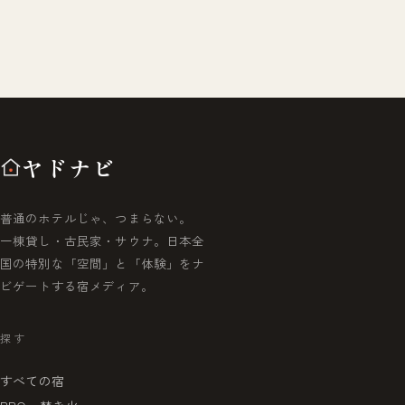
ヤドナビ
普通のホテルじゃ、つまらない。
一棟貸し・古民家・サウナ。日本全
国の特別な「空間」と「体験」をナ
ビゲートする宿メディア。
探す
すべての宿