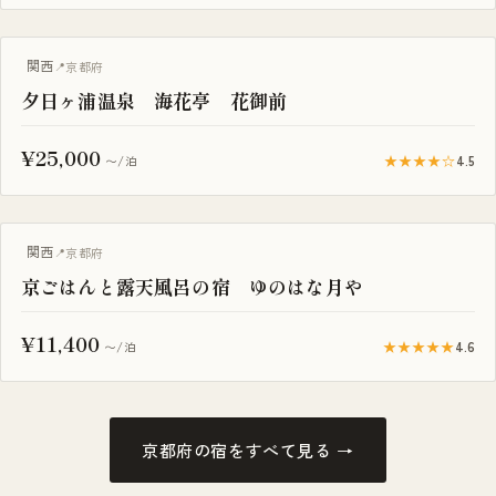
露天風呂付き客室
関西
京都府
夕日ヶ浦温泉 海花亭 花御前
¥25,000
★★★★☆
4.5
〜/泊
露天風呂付き客室
関西
京都府
京ごはんと露天風呂の宿 ゆのはな月や
¥11,400
★★★★★
4.6
〜/泊
京都府の宿をすべて見る →