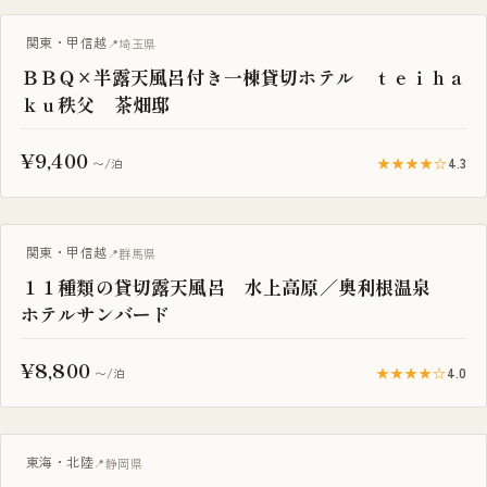
BBQ・焚き火
関東・甲信越
埼玉県
ＢＢＱ×半露天風呂付き一棟貸切ホテル ｔｅｉｈａ
ｋｕ秩父 茶畑邸
¥9,400
★★★★☆
4.3
〜/泊
一棟貸し
関東・甲信越
群馬県
１１種類の貸切露天風呂 水上高原／奥利根温泉
ホテルサンバード
¥8,800
★★★★☆
4.0
〜/泊
一棟貸し
東海・北陸
静岡県