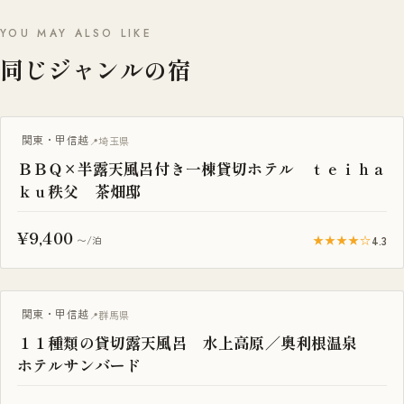
YOU MAY ALSO LIKE
同じジャンルの宿
BBQ・焚き火
関東・甲信越
埼玉県
ＢＢＱ×半露天風呂付き一棟貸切ホテル ｔｅｉｈａ
ｋｕ秩父 茶畑邸
¥9,400
★★★★☆
4.3
〜/泊
一棟貸し
関東・甲信越
群馬県
１１種類の貸切露天風呂 水上高原／奥利根温泉
ホテルサンバード