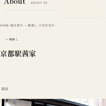
About
ABOUT US
ヤドナビ
YADO-NAVI.JP
HOME
/
宿を探す
/
一棟貸し
/
京都駅茜家
一棟貸し
京都駅茜家
関西