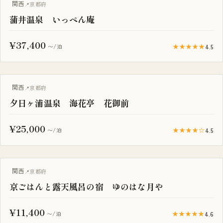
関西
京都府
蒲井温泉 いっぺん庵
¥37,400
★★★★★
4.5
〜/泊
露天風呂付き客室
関西
京都府
夕日ヶ浦温泉 海花亭 花御前
¥25,000
★★★★☆
4.5
〜/泊
露天風呂付き客室
関西
京都府
京ごはんと露天風呂の宿 ゆのはな月や
¥11,400
★★★★★
4.6
〜/泊