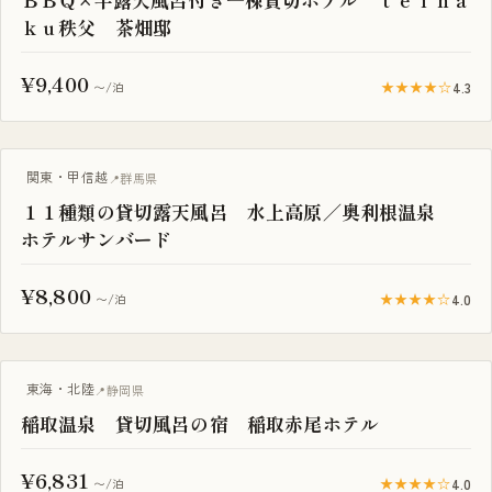
ｋｕ秩父 茶畑邸
¥9,400
★★★★☆
4.3
〜/泊
一棟貸し
関東・甲信越
群馬県
１１種類の貸切露天風呂 水上高原／奥利根温泉
ホテルサンバード
¥8,800
★★★★☆
4.0
〜/泊
一棟貸し
東海・北陸
静岡県
稲取温泉 貸切風呂の宿 稲取赤尾ホテル
¥6,831
★★★★☆
4.0
〜/泊