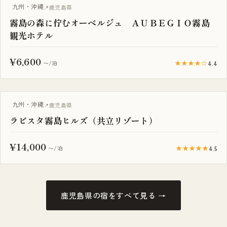
九州・沖縄
鹿児島県
霧島の森に佇むオーベルジュ ＡＵＢＥＧＩＯ霧島
観光ホテル
¥6,600
★★★★☆
4.4
〜/泊
露天風呂付き客室
九州・沖縄
鹿児島県
ラビスタ霧島ヒルズ（共立リゾート）
¥14,000
★★★★★
4.5
〜/泊
鹿児島県の宿をすべて見る →