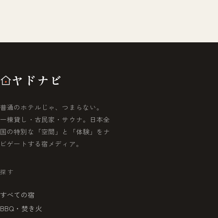
ヤドナビ
普通のホテルじゃ、つまらない。
一棟貸し・古民家・サウナ。日本全
国の特別な「空間」と「体験」をナ
ビゲートする宿メディア。
探す
すべての宿
BBQ・焚き火