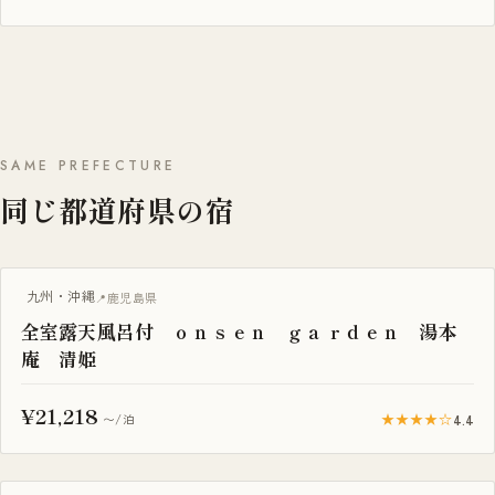
SAME PREFECTURE
同じ都道府県の宿
露天風呂付き客室
九州・沖縄
鹿児島県
全室露天風呂付 ｏｎｓｅｎ ｇａｒｄｅｎ 湯本
庵 清姫
¥21,218
★★★★☆
4.4
〜/泊