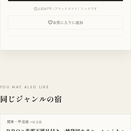
上記はPR（アフィリエイト）リンクです
お気に入りに追加
YOU MAY ALSO LIKE
同じジャンルの宿
BBQ・焚き火
関東・甲信越
埼玉県
ＢＢＱ×半露天風呂付き一棟貸切ホテル ｔｅｉｈａ