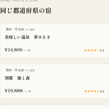
SAME PREFECTURE
同じ都道府県の宿
関東・甲信越
千葉県
美味しい温泉 夢みさき
¥14,800
★★★★☆
4.4
〜/泊
露天風呂付き客室
関東・甲信越
千葉県
別邸 海と森
¥19,888
★★★★☆
4.0
〜/泊