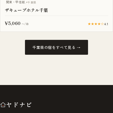
露天風呂付き客室
関東・甲信越
千葉県
ザキューブホテル千葉
¥5,060
★★★★☆
4.1
〜/泊
千葉県の宿をすべて見る →
ヤドナビ