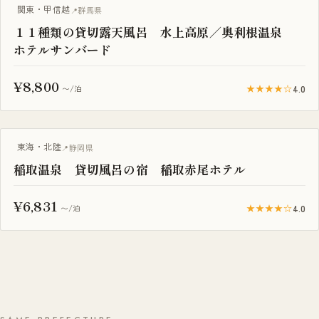
一棟貸し
関東・甲信越
群馬県
１１種類の貸切露天風呂 水上高原／奥利根温泉
ホテルサンバード
¥8,800
★★★★☆
4.0
〜/泊
一棟貸し
東海・北陸
静岡県
稲取温泉 貸切風呂の宿 稲取赤尾ホテル
¥6,831
★★★★☆
4.0
〜/泊