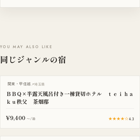
YOU MAY ALSO LIKE
同じジャンルの宿
BBQ・焚き火
関東・甲信越
埼玉県
ＢＢＱ×半露天風呂付き一棟貸切ホテル ｔｅｉｈａ
ｋｕ秩父 茶畑邸
¥9,400
★★★★☆
4.3
〜/泊