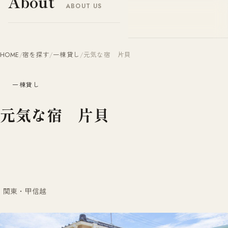
About
ABOUT US
ヤドナビ
YADO-NAVI.JP
HOME
/
宿を探す
/
一棟貸し
/
元気な宿 片貝
一棟貸し
元気な宿 片貝
関東・甲信越