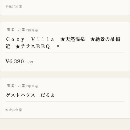
料金非公開
東海・北陸
静岡県
Ｃｏｚｙ Ｖｉｌｌａ ★天然温泉 ★絶景の吊橋
近 ★テラスＢＢＱ ＾
¥6,380
〜/泊
古民家
東海・北陸
岐阜県
ゲストハウス だるま
料金非公開