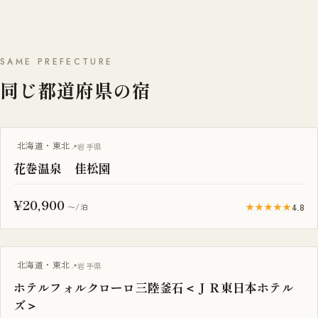
SAME PREFECTURE
同じ都道府県の宿
北海道・東北
岩手県
花巻温泉 佳松園
¥20,900
★★★★★
4.8
〜/泊
露天風呂付き客室
北海道・東北
岩手県
ホテルフォルクローロ三陸釜石＜ＪＲ東日本ホテル
ズ＞