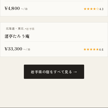
¥4,800
★★★★☆
4.3
〜/泊
露天風呂付き客室
北海道・東北
岩手県
渚亭たろう庵
¥33,300
★★★★★
4.6
〜/泊
岩手県の宿をすべて見る →