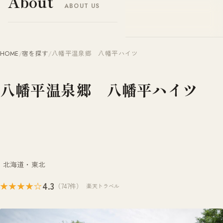
About
ABOUT US
ヤドナビ
YADO-NAVI.JP
HOME
/
宿を探す
/
八幡平温泉郷 八幡平ハイツ
八幡平温泉郷 八幡平ハイツ
北海道・東北
4.3
★★★★☆
（747件）
楽天トラベル