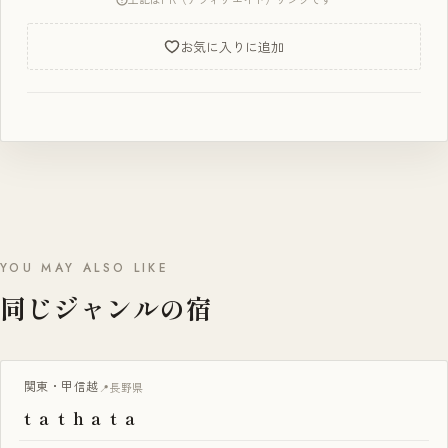
お気に入りに追加
YOU MAY ALSO LIKE
同じジャンルの宿
一棟貸し
関東・甲信越
長野県
ｔａｔｈａｔａ