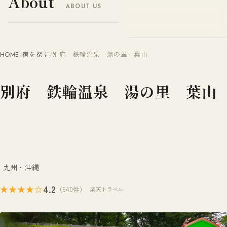
About
ABOUT US
ヤドナビ
YADO-NAVI.JP
HOME
/
宿を探す
/
別府 鉄輪温泉 湯の里 葉山
別府 鉄輪温泉 湯の里 葉山
九州・沖縄
4.2
★★★★☆
（940件）
楽天トラベル