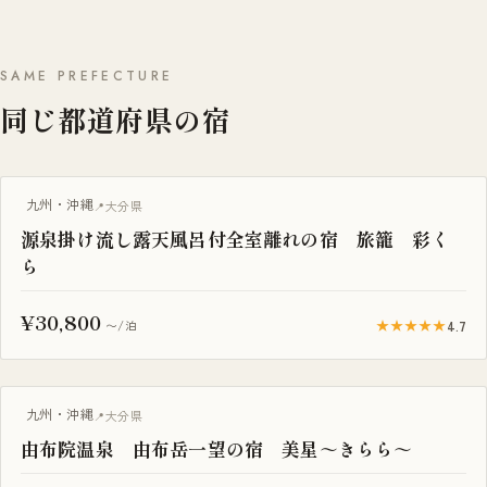
SAME PREFECTURE
同じ都道府県の宿
露天風呂付き客室
九州・沖縄
大分県
源泉掛け流し露天風呂付全室離れの宿 旅籠 彩く
ら
¥30,800
★★★★★
4.7
〜/泊
九州・沖縄
大分県
由布院温泉 由布岳一望の宿 美星～きらら～