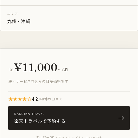
エリア
九州・沖縄
¥11,000
1泊
〜/泊
税・サービス料込みの目安価格です
★★★★☆
4.2
940件の口コミ
RAKUTEN TRAVEL
楽天トラベルで予約する
上記はPR（アフィリエイト）リンクです