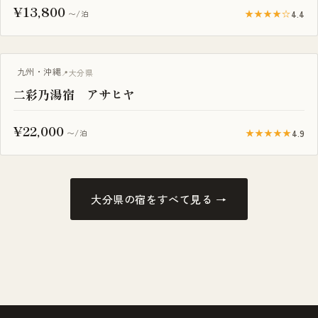
¥13,800
★★★★☆
4.4
〜/泊
露天風呂付き客室
九州・沖縄
大分県
二彩乃湯宿 アサヒヤ
¥22,000
★★★★★
4.9
〜/泊
大分県の宿をすべて見る →