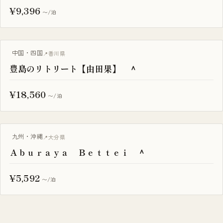
¥9,396
〜/泊
一棟貸し
中国・四国
香川県
豊島のリトリート【由田果】 ＾
¥18,560
〜/泊
古民家
九州・沖縄
大分県
Ａｂｕｒａｙａ Ｂｅｔｔｅｉ ＾
¥5,592
〜/泊