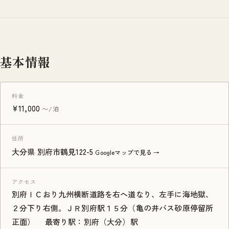
基本情報
料金
¥11,000
〜/泊
住所
大分県 別府市鶴見122-5
Googleマップで見る →
アクセス
別府ＩＣおり九州横断道路を右へ道なり、左手に海地獄、
２分下り右側。ＪＲ別府駅１５分（亀の井バス砂原停留所
正面） 最寄り駅：別府（大分）駅