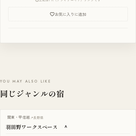
お気に入りに追加
YOU MAY ALSO LIKE
同じジャンルの宿
古民家
関東・甲信越
長野県
羽田野ワークスペース ＾