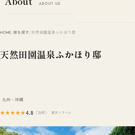
About
ABOUT US
ヤドナビ
YADO-NAVI.JP
HOME
/
宿を探す
/
天然田園温泉ふかほり邸
天然田園温泉ふかほり邸
九州・沖縄
4.8
★★★★★
（39件）
楽天トラベル