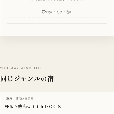
お気に入りに追加
YOU MAY ALSO LIKE
同じジャンルの宿
ペット可
東海・北陸
静岡県
ゆるり熱海ｗｉｔｈＤＯＧＳ