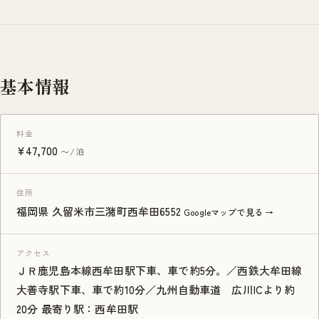
基本情報
料金
¥47,700
〜/泊
住所
福岡県 久留米市三潴町西牟田6552
Googleマップで見る →
アクセス
ＪＲ鹿児島本線西牟田駅下車、車で約5分。／西鉄大牟田線
大善寺駅下車、車で約10分／九州自動車道 広川ICより約
20分 最寄り駅：西牟田駅