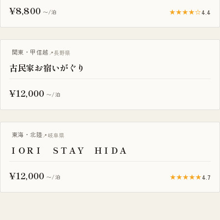
¥8,800
★★★★☆
4.4
〜/泊
一棟貸し
関東・甲信越
長野県
古民家お宿いがぐり
¥12,000
〜/泊
ペット可
東海・北陸
岐阜県
ＩＯＲＩ ＳＴＡＹ ＨＩＤＡ
¥12,000
★★★★★
4.7
〜/泊