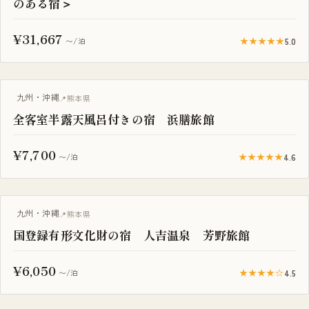
のある宿＞
¥31,667
★★★★★
5.0
〜/泊
温泉旅館
九州・沖縄
熊本県
全客室半露天風呂付きの宿 浜膳旅館
¥7,700
★★★★★
4.6
〜/泊
温泉旅館
九州・沖縄
熊本県
国登録有形文化財の宿 人吉温泉 芳野旅館
¥6,050
★★★★☆
4.5
〜/泊