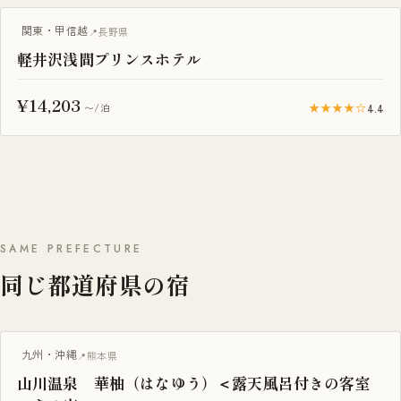
ヴィラ・コテージ
関東・甲信越
長野県
軽井沢浅間プリンスホテル
¥14,203
★★★★☆
4.4
〜/泊
SAME PREFECTURE
同じ都道府県の宿
露天風呂付き客室
九州・沖縄
熊本県
山川温泉 華柚（はなゆう）＜露天風呂付きの客室