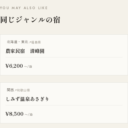
YOU MAY ALSO LIKE
同じジャンルの宿
一棟貸し
北海道・東北
福島県
農家民宿 清峰園
¥6,200
〜/泊
古民家
関西
和歌山県
しみず温泉あさぎり
¥8,500
〜/泊