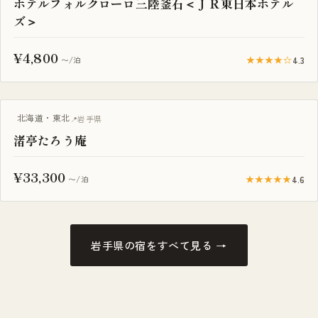
ホテルフォルクローロ三陸釜石＜ＪＲ東日本ホテル
ズ＞
¥4,800
★★★★☆
4.3
〜/泊
露天風呂付き客室
北海道・東北
岩手県
渚亭たろう庵
¥33,300
★★★★★
4.6
〜/泊
岩手県の宿をすべて見る →