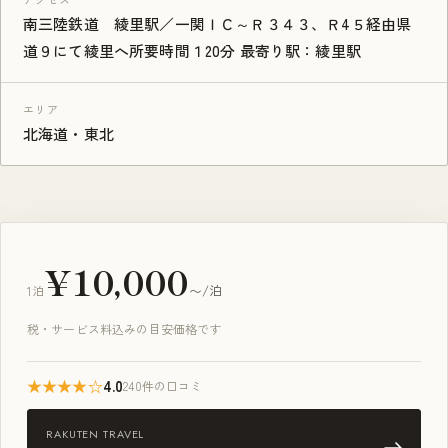
アクセス
南三陸鉄道 綾里駅／一関ＩＣ～Ｒ３４３、Ｒ4５経由県
道９にて綾里へ所要時間１20分 最寄り駅：綾里駅
エリア
北海道・東北
¥10,000
1泊
〜/泊
税・サービス料込みの目安価格です
★★★★☆
4.0
240件の口コミ
RAKUTEN TRAVEL