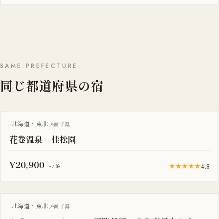
SAME PREFECTURE
同じ都道府県の宿
北海道・東北
岩手県
花巻温泉 佳松園
¥20,900
★★★★★
4.8
〜/泊
露天風呂付き客室
北海道・東北
岩手県