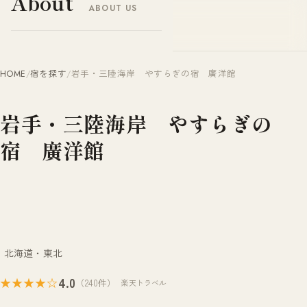
About
ABOUT US
ヤドナビ
YADO-NAVI.JP
HOME
/
宿を探す
/
岩手・三陸海岸 やすらぎの宿 廣洋館
岩手・三陸海岸 やすらぎの
宿 廣洋館
北海道・東北
4.0
★★★★☆
（240件）
楽天トラベル