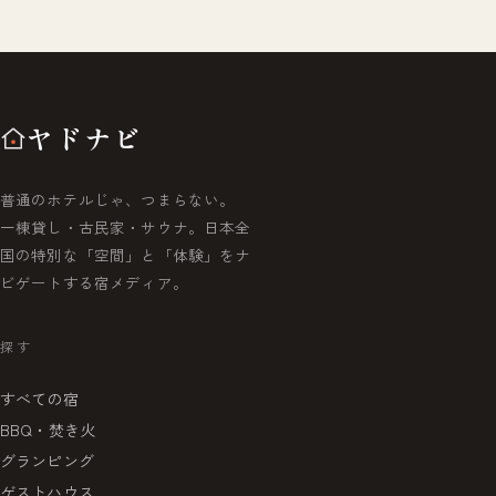
ヤドナビ
普通のホテルじゃ、つまらない。
一棟貸し・古民家・サウナ。日本全
国の特別な「空間」と「体験」をナ
ビゲートする宿メディア。
探す
すべての宿
BBQ・焚き火
グランピング
ゲストハウス