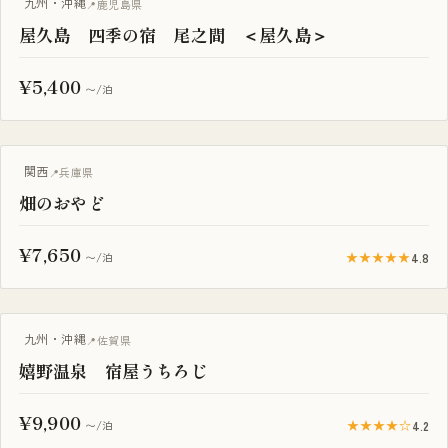
露天風呂付き客室
九州・沖縄
鹿児島県
屋久島 四季の宿 尾之間 ＜屋久島＞
¥5,400
〜/泊
BBQ・焚き火
関西
兵庫県
畑のおやど
¥7,650
★★★★★
4.8
〜/泊
九州・沖縄
佐賀県
嬉野温泉 宿屋うちろじ
¥9,900
★★★★☆
4.2
〜/泊