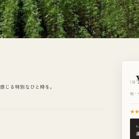
1泊
を感じる特別なひと時を。
税・
★
R