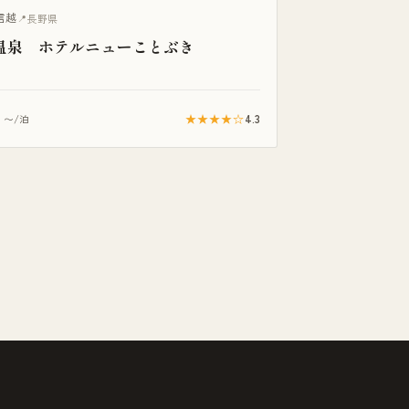
き客室
信越
長野県
温泉 ホテルニューことぶき
★★★★☆
4.3
〜/泊