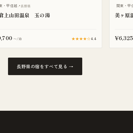
露天風呂付
東・甲信越
関東・甲
長野県
倉上山田温泉 玉の湯
美ヶ原
,700
¥6,325
★★★★☆
4.4
〜/泊
長野県の宿をすべて見る →