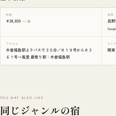
料金
住所
¥38,830
長野
〜/泊
Goo
アクセス
エリ
木曽福島駅よりバスで３０分／Ｒ１９号からＲ３
関東
６１号→風里 最寄り駅：木曽福島駅
YOU MAY ALSO LIKE
同じジャンルの宿