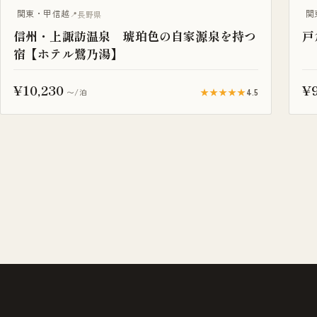
露天風呂付き客室
関東・甲信越
関
長野県
信州・上諏訪温泉 琥珀色の自家源泉を持つ
戸
宿【ホテル鷺乃湯】
¥10,230
¥9
★★★★★
4.5
〜/泊