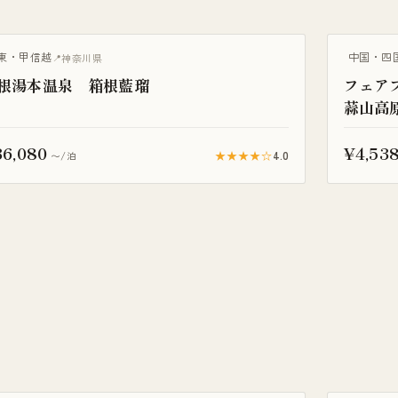
天風呂付き客室
ペット可
東・甲信越
中国・四
神奈川県
根湯本温泉 箱根藍瑠
フェア
蒜山高
36,080
¥4,53
★★★★☆
4.0
〜/泊