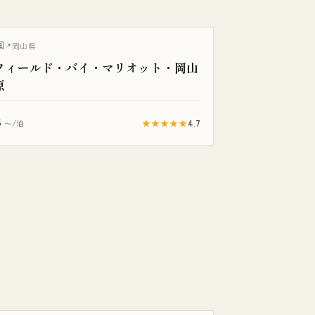
国
岡山県
フィールド・バイ・マリオット・岡山
原
8
★★★★★
4.7
〜/泊