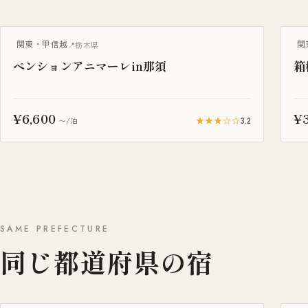
グランピング
露
関東・甲信越
関
栃木県
ペンションアニマーレin那須
箱
¥6,600
¥
★★★☆☆
3.2
〜/泊
SAME PREFECTURE
同じ都道府県の宿