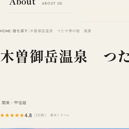
About
ABOUT US
ヤドナビ
YADO-NAVI.JP
HOME
/
宿を探す
/
木曽御岳温泉 つたや季の宿 風里
木曽御岳温泉 つ
関東・甲信越
4.8
★★★★★
（131件）
楽天トラベル