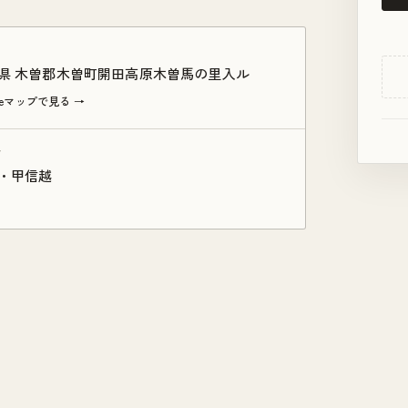
県 木曽郡木曽町開田高原木曽馬の里入ル
gleマップで見る →
ア
・甲信越