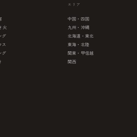
エリア
宿
中国・四国
き火
九州・沖縄
ング
北海道・東北
ウス
東海・北陸
ング
関東・甲信越
き
関西