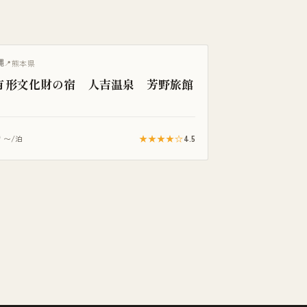
縄
熊本県
有形文化財の宿 人吉温泉 芳野旅館
0
★★★★☆
4.5
〜/泊