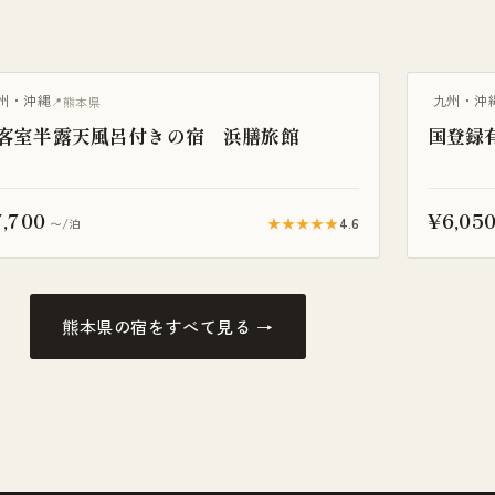
泉旅館
温泉旅館
州・沖縄
九州・沖
熊本県
客室半露天風呂付きの宿 浜膳旅館
国登録
,700
¥6,05
★★★★★
4.6
〜/泊
熊本県の宿をすべて見る →