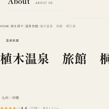
About
ABOUT US
ヤドナビ
YADO-NAVI.JP
HOME
/
宿を探す
/
温泉旅館
/
植木温泉 旅館 桐乃湯
温泉旅館
植木温泉 旅館 
九州・沖縄
4.4
★★★★☆
（237件）
楽天トラベル