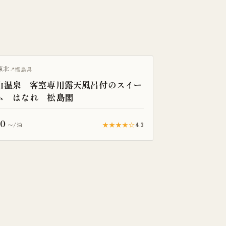
き客室
東北
福島県
山温泉 客室専用露天風呂付のスイー
ム はなれ 松島閣
00
★★★★☆
4.3
〜/泊