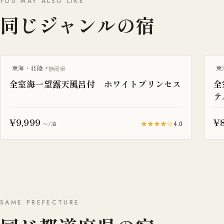
YOU MAY ALSO LIKE
同じジャンルの宿
露天風呂付き客室
露
東海・北陸
東
静岡県
全室海一望露天風呂付 ホワイトプリンセス
全
テ
¥9,999
¥8
★★★★☆
4.0
〜/泊
SAME PREFECTURE