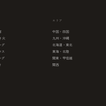
エリア
宿
中国・四国
き火
九州・沖縄
ング
北海道・東北
ウス
東海・北陸
ング
関東・甲信越
き
関西