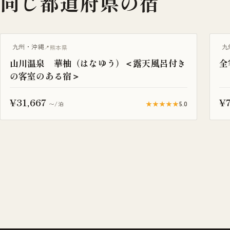
同じ都道府県の宿
露天風呂付き客室
温
九州・沖縄
九
熊本県
山川温泉 華柚（はなゆう）＜露天風呂付き
全
の客室のある宿＞
¥31,667
¥7
★★★★★
5.0
〜/泊