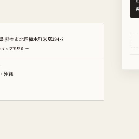
R
県 熊本市北区植木町米塚394-2
gleマップで見る →
ア
・沖縄