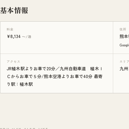
基本情報
料金
住所
¥8,134
熊本
〜/泊
Goo
アクセス
エリ
JR植木駅よりお車で20分／九州自動車道 植木Ｉ
九州
Ｃからお車で５分/熊本空港よりお車で40分 最寄
り駅：植木駅