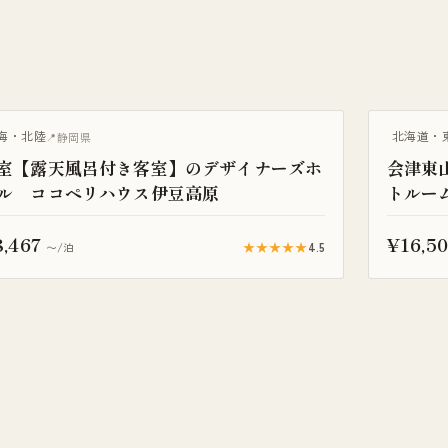
天風呂付き客室
露天風呂付
海・北陸
北海道・
静岡県
室【露天風呂付き客室】のデザイナーズホ
会津東
ル ココペリハウス伊豆高原
トルー
,467
¥16,5
★★★★★
4.5
〜/泊