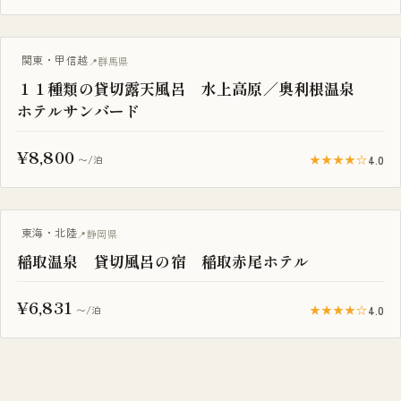
一棟貸し
関東・甲信越
群馬県
１１種類の貸切露天風呂 水上高原／奥利根温泉
ホテルサンバード
¥8,800
★★★★☆
4.0
〜/泊
一棟貸し
東海・北陸
静岡県
稲取温泉 貸切風呂の宿 稲取赤尾ホテル
¥6,831
★★★★☆
4.0
〜/泊