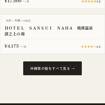
¥17,000
★★★★★
5.0
〜/泊
プール付き
九州・沖縄
沖縄県
ＨＯＴＥＬ ＳＡＮＳＵＩ ＮＡＨＡ 琉球温泉
波之上の湯
¥4,175
★★★★☆
4.0
〜/泊
沖縄県の宿をすべて見る →