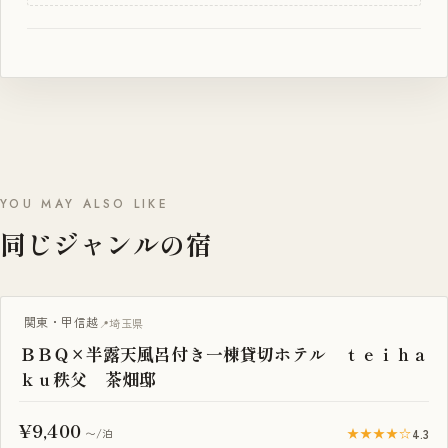
YOU MAY ALSO LIKE
同じジャンルの宿
BBQ・焚き火
関東・甲信越
埼玉県
ＢＢＱ×半露天風呂付き一棟貸切ホテル ｔｅｉｈａ
ｋｕ秩父 茶畑邸
¥9,400
★★★★☆
4.3
〜/泊