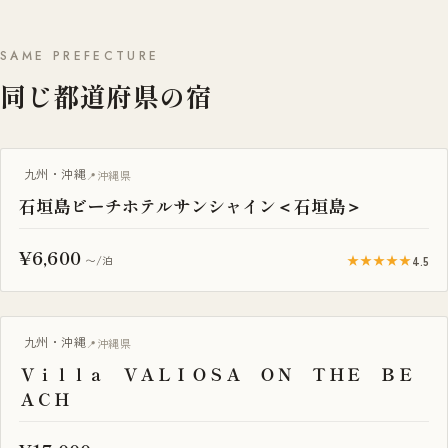
SAME PREFECTURE
同じ都道府県の宿
露天風呂付き客室
九州・沖縄
沖縄県
石垣島ビーチホテルサンシャイン＜石垣島＞
¥6,600
★★★★★
4.5
〜/泊
プール付き
九州・沖縄
沖縄県
Ｖｉｌｌａ ＶＡＬＩＯＳＡ ＯＮ ＴＨＥ ＢＥ
ＡＣＨ