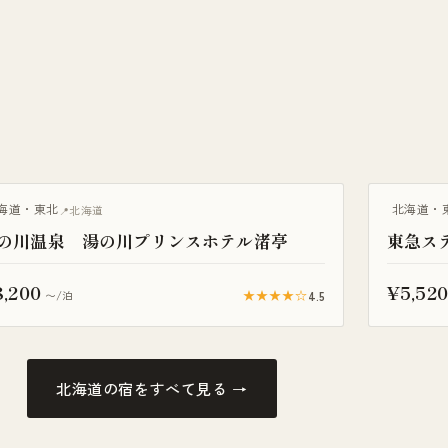
天風呂付き客室
露天風呂付
海道・東北
北海道・
北海道
の川温泉 湯の川プリンスホテル渚亭
東急ス
,200
¥5,520
★★★★☆
4.5
〜/泊
北海道の宿をすべて見る →