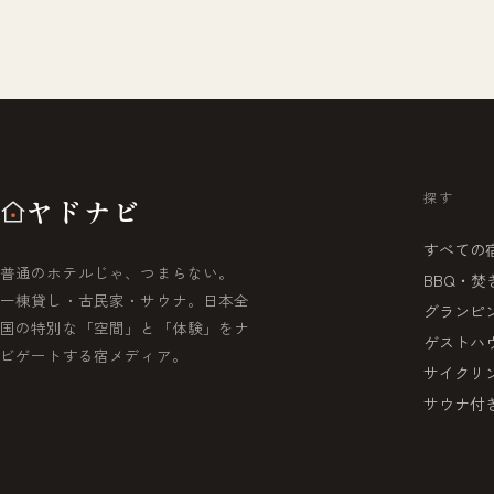
探す
ヤドナビ
すべての
普通のホテルじゃ、つまらない。
BBQ・焚
一棟貸し・古民家・サウナ。日本全
グランピ
国の特別な「空間」と「体験」をナ
ゲストハ
ビゲートする宿メディア。
サイクリ
サウナ付