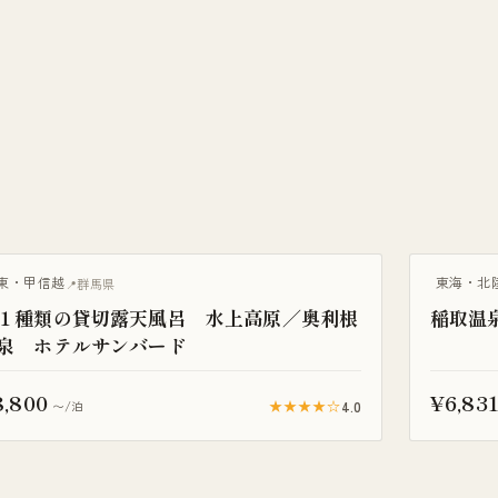
棟貸し
一棟貸し
東・甲信越
東海・北
群馬県
１種類の貸切露天風呂 水上高原／奥利根
稲取温
泉 ホテルサンバード
8,800
¥6,83
★★★★☆
4.0
〜/泊