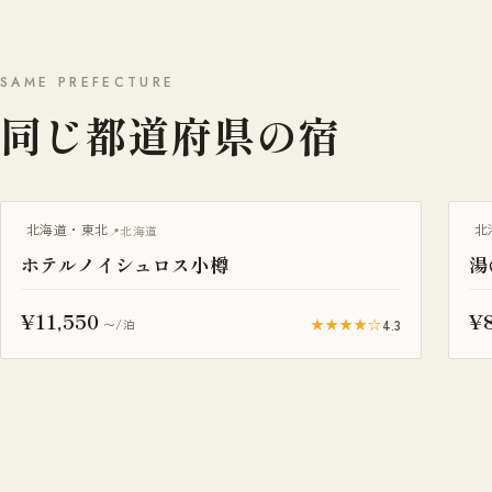
SAME PREFECTURE
同じ都道府県の宿
露天風呂付き客室
露
北海道・東北
北
北海道
ホテルノイシュロス小樽
湯
¥11,550
¥8
★★★★☆
4.3
〜/泊