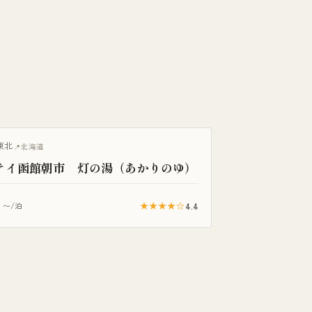
き客室
東北
北海道
テイ函館朝市 灯の湯（あかりのゆ）
★★★★☆
4.4
〜/泊