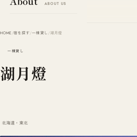
About
ABOUT US
ヤドナビ
YADO-NAVI.JP
HOME
/
宿を探す
/
一棟貸し
/
湖月燈
一棟貸し
湖月燈
北海道・東北