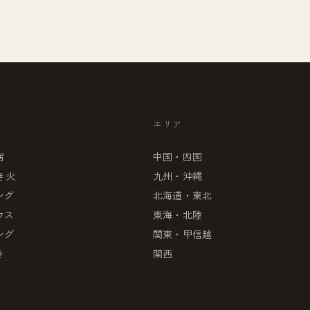
エリア
宿
中国・四国
き火
九州・沖縄
ング
北海道・東北
ウス
東海・北陸
ング
関東・甲信越
き
関西