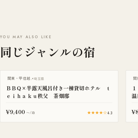
YOU MAY ALSO LIKE
同じジャンルの宿
BBQ・焚き火
一
関東・甲信越
関
埼玉県
ＢＢＱ×半露天風呂付き一棟貸切ホテル ｔ
１
ｅｉｈａｋｕ秩父 茶畑邸
温
¥9,400
¥
★★★★☆
4.3
〜/泊