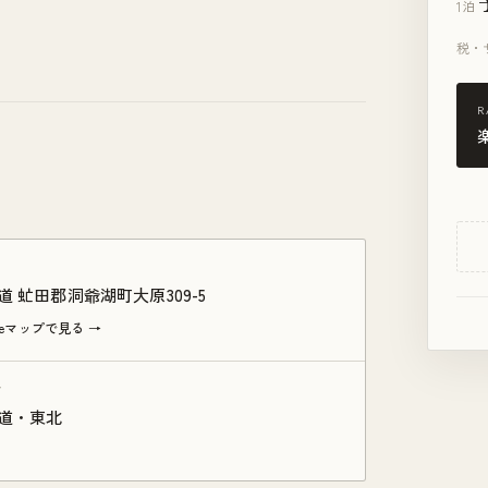
1泊
税・
R
道 虻田郡洞爺湖町大原309-5
gleマップで見る →
ア
道・東北