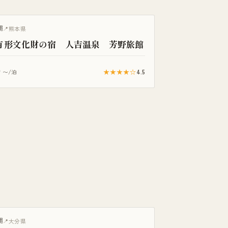
縄
熊本県
有形文化財の宿 人吉温泉 芳野旅館
0
★★★★☆
4.5
〜/泊
き客室
縄
大分県