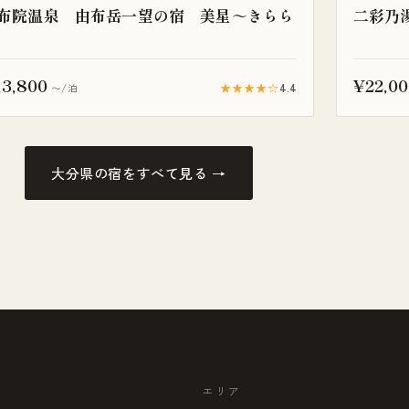
布院温泉 由布岳一望の宿 美星～きらら
二彩乃
3,800
¥22,00
★★★★☆
4.4
〜/泊
大分県の宿をすべて見る →
エリア