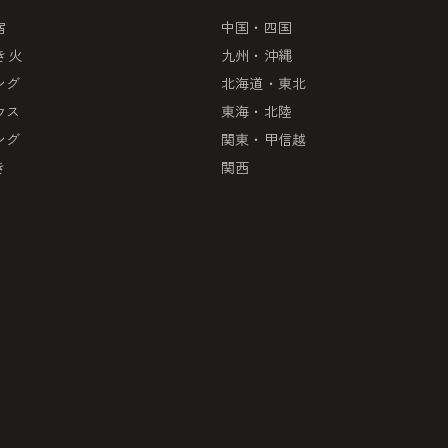
宿
中国・四国
き火
九州・沖縄
ング
北海道・東北
ウス
東海・北陸
ング
関東・甲信越
き
関西