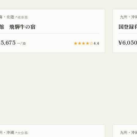
泉旅館
温泉旅館
海・北陸
九州・沖
岐阜県
館 飛騨牛の宿
国登録
5,675
¥6,05
★★★★☆
4.4
〜/泊
露天風呂付
州・沖縄
九州・沖
大分県