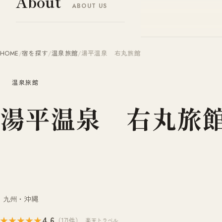
About
ABOUT US
ヤドナビ
YADO-NAVI.JP
HOME
/
宿を探す
/
温泉旅館
/
湯平温泉 右丸旅館
温泉旅館
湯平温泉 右丸旅
九州・沖縄
4.6
★★★★★
（171件）
楽天トラベル