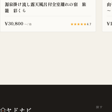
源泉掛け流し露天風呂付全室離れの宿 旅
由
籠 彩くら
～
¥30,800
¥1
★★★★★
4.7
〜/泊
探す
ヤドナビ