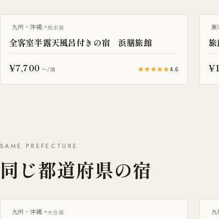
温泉旅館
温
九州・沖縄
東
熊本県
全客室半露天風呂付きの宿 浜膳旅館
旅
¥7,700
¥1
★★★★★
4.6
〜/泊
SAME PREFECTURE
同じ都道府県の宿
露天風呂付き客室
九州・沖縄
九
大分県