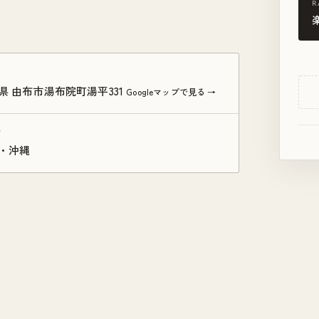
R
県 由布市湯布院町湯平331
Googleマップで見る →
ア
・沖縄