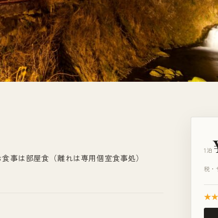
1泊
お食事は部屋食（離れは専用個室食事処）
税・
★