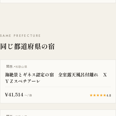
SAME PREFECTURE
同じ都道府県の宿
露天風呂付き客室
関西
和歌山県
海絶景とギネス認定の宿 全室露天風呂付離れ Ｘ
ＹＺスペチアーレ
¥41,514
★★★★★
4.8
〜/泊