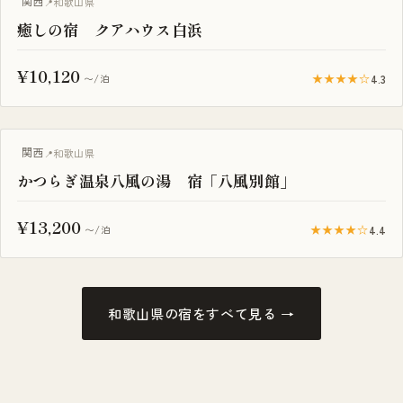
関西
和歌山県
癒しの宿 クアハウス白浜
¥10,120
★★★★☆
4.3
〜/泊
サウナ付き
関西
和歌山県
かつらぎ温泉八風の湯 宿「八風別館」
¥13,200
★★★★☆
4.4
〜/泊
和歌山県の宿をすべて見る →