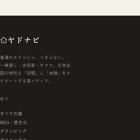
ヤドナビ
普通のホテルじゃ、つまらない。
一棟貸し・古民家・サウナ。日本全
国の特別な「空間」と「体験」をナ
ビゲートする宿メディア。
探す
すべての宿
BBQ・焚き火
グランピング
ゲストハウス