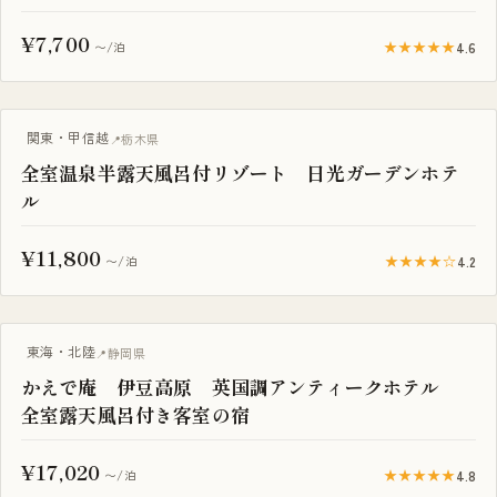
¥7,700
★★★★★
4.6
〜/泊
露天風呂付き客室
関東・甲信越
栃木県
全室温泉半露天風呂付リゾート 日光ガーデンホテ
ル
¥11,800
★★★★☆
4.2
〜/泊
露天風呂付き客室
東海・北陸
静岡県
かえで庵 伊豆高原 英国調アンティークホテル
全室露天風呂付き客室の宿
¥17,020
★★★★★
4.8
〜/泊