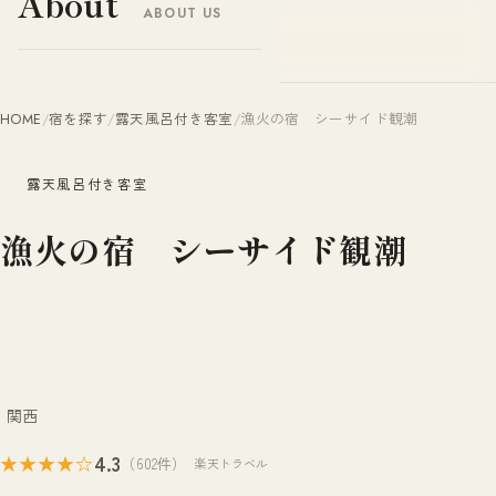
About
ABOUT US
ヤドナビ
YADO-NAVI.JP
HOME
/
宿を探す
/
露天風呂付き客室
/
漁火の宿 シーサイド観潮
露天風呂付き客室
漁火の宿 シーサイド観潮
関西
4.3
★★★★☆
（602件）
楽天トラベル