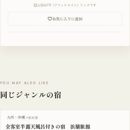
上記はPR（アフィリエイト）リンクです
お気に入りに追加
YOU MAY ALSO LIKE
同じジャンルの宿
温泉旅館
九州・沖縄
熊本県
全客室半露天風呂付きの宿 浜膳旅館