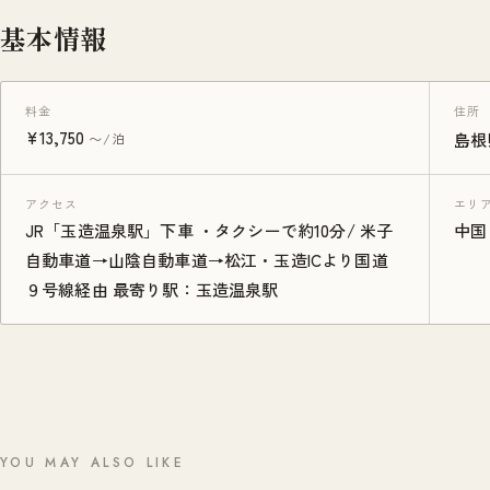
基本情報
料金
住所
¥13,750
〜/泊
島根
アクセス
エリ
JR「玉造温泉駅」下車 ・タクシーで約10分/ 米子
中国
自動車道→山陰自動車道→松江・玉造ICより国道
９号線経由 最寄り駅：玉造温泉駅
YOU MAY ALSO LIKE