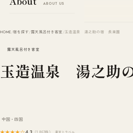
About
ABOUT US
ヤドナビ
YADO-NAVI.JP
HOME
/
宿を探す
/
露天風呂付き客室
/
玉造温泉 湯之助の宿 長楽園
露天風呂付き客室
玉造温泉 湯之助
中国・四国
4.3
★★★★☆
（1,867件）
楽天トラベル