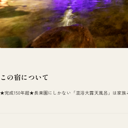
この宿について
★完成150年超★長楽園にしかない「混浴大露天風呂」は家