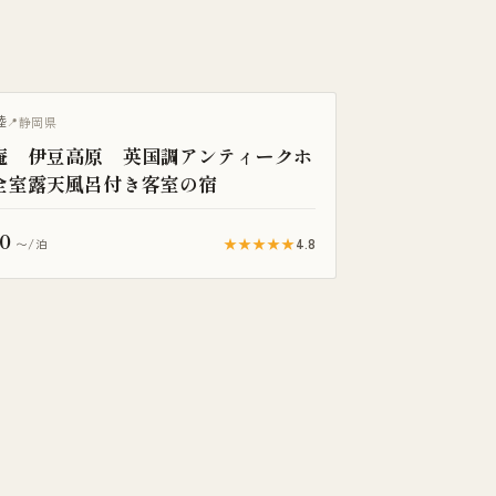
き客室
陸
静岡県
庵 伊豆高原 英国調アンティークホ
全室露天風呂付き客室の宿
0
★★★★★
4.8
〜/泊