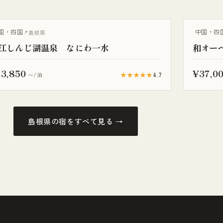
露天風呂付
国・四国
中国・四
島根県
江しんじ湖温泉 なにわ一水
和オー
3,850
¥37,0
★★★★★
4.7
〜/泊
島根県の宿をすべて見る →