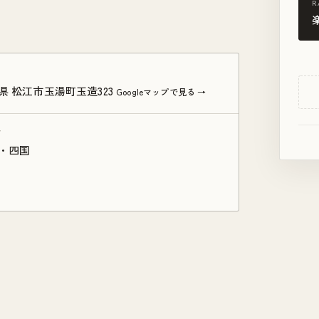
R
県 松江市玉湯町玉造323
Googleマップで見る →
ア
・四国