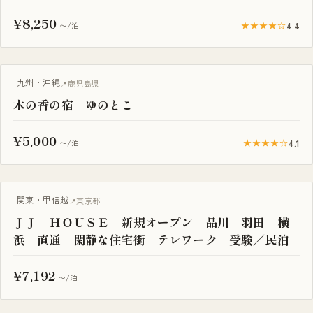
¥8,250
★★★★☆
4.4
〜/泊
古民家
九州・沖縄
鹿児島県
木の香の宿 ゆのとこ
¥5,000
★★★★☆
4.1
〜/泊
古民家
関東・甲信越
東京都
ＪＪ ＨＯＵＳＥ 新規オープン 品川 羽田 横
浜 直通 閑静な住宅街 テレワーク 受験／民泊
¥7,192
〜/泊