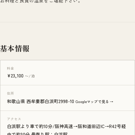
お料理と良質の温泉をご堪能下さい。
基本情報
料金
¥23,100
〜/泊
住所
和歌山県 西牟婁郡白浜町2998-10
Googleマップで見る →
アクセス
白浜駅より車で約10分/阪神高速→阪和道田辺IC→R42号経
由で約30分 最寄り駅：白浜駅