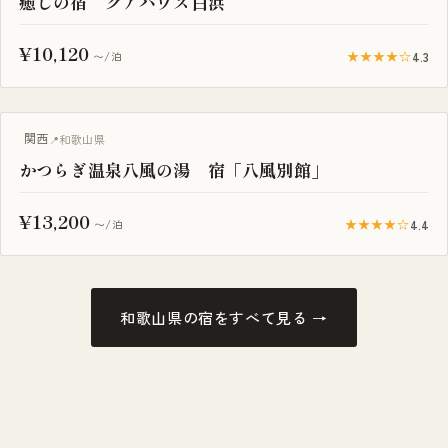
癒しの宿 クアハウス白浜
¥10,120
★★★★☆
4.3
〜/泊
サウナ付き
関西
和歌山県
かつらぎ温泉八風の湯 宿「八風別館」
¥13,200
★★★★☆
4.4
〜/泊
和歌山県の宿をすべて見る →