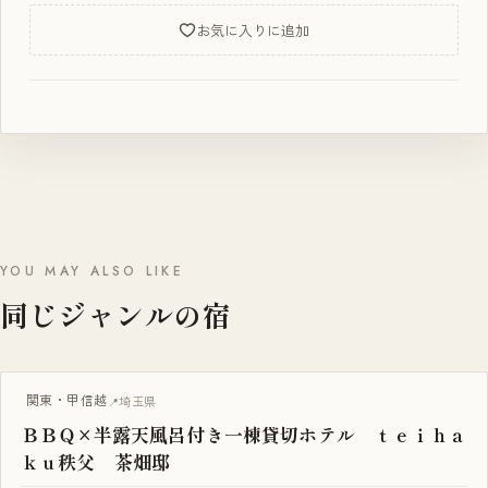
お気に入りに追加
YOU MAY ALSO LIKE
同じジャンルの宿
BBQ・焚き火
関東・甲信越
埼玉県
ＢＢＱ×半露天風呂付き一棟貸切ホテル ｔｅｉｈａ
ｋｕ秩父 茶畑邸