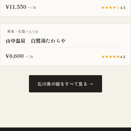
¥11,550
★★★★☆
4.0
〜/泊
露天風呂付き客室
東海・北陸
石川県
山中温泉 白鷺湯たわらや
¥6,600
★★★★★
4.6
〜/泊
石川県の宿をすべて見る →