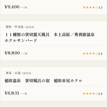
¥9,400
★★★★☆
4.3
〜/泊
一棟貸し
関東・甲信越
群馬県
１１種類の貸切露天風呂 水上高原／奥利根温泉
ホテルサンバード
¥8,800
★★★★☆
4.0
〜/泊
一棟貸し
東海・北陸
静岡県
稲取温泉 貸切風呂の宿 稲取赤尾ホテル
¥6,831
★★★★☆
4.0
〜/泊