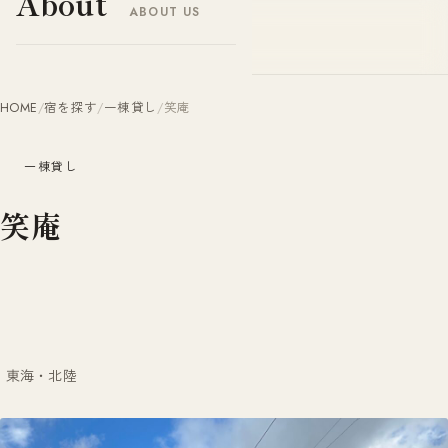
About
ABOUT US
ヤドナビ
YADO-NAVI.JP
HOME
/
宿を探す
/
一棟貸し
/
笑庵
一棟貸し
笑庵
東海・北陸