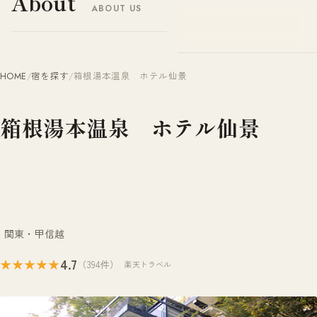
About
ABOUT US
ヤドナビ
YADO-NAVI.JP
HOME
/
宿を探す
/
箱根湯本温泉 ホテル仙景
箱根湯本温泉 ホテル仙景
関東・甲信越
4.7
★★★★★
（394件）
楽天トラベル