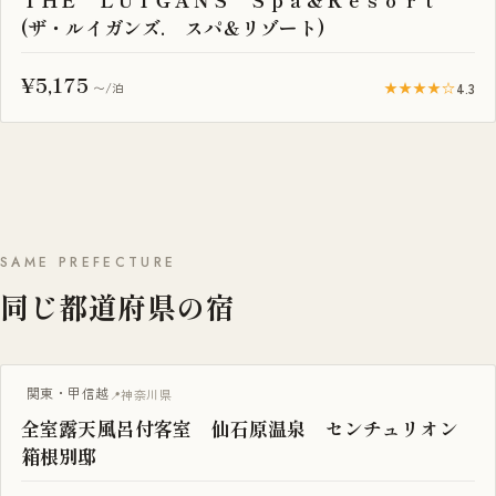
(ザ・ルイガンズ. スパ＆リゾート)
¥5,175
★★★★☆
4.3
〜/泊
SAME PREFECTURE
同じ都道府県の宿
露天風呂付き客室
関東・甲信越
神奈川県
全室露天風呂付客室 仙石原温泉 センチュリオン
箱根別邸