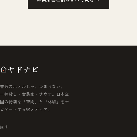
ヤドナビ
普通のホテルじゃ、つまらない。
一棟貸し・古民家・サウナ。日本全
国の特別な「空間」と「体験」をナ
ビゲートする宿メディア。
探す