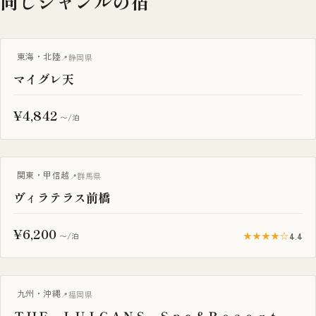
同じジャンルの宿
サウナ付き
東海・北陸
静岡県
マイグレ天
¥4,842
〜/泊
グランピング
関東・甲信越
群馬県
ヴィラテラス前橋
¥6,200
★★★★☆
4.4
〜/泊
グランピング
九州・沖縄
福岡県
ＴＨＥ ＬＵＩＧＡＮＳ Ｓｐａ＆Ｒｅｓｏｒｔ