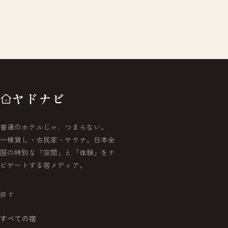
ヤドナビ
普通のホテルじゃ、つまらない。
一棟貸し・古民家・サウナ。日本全
国の特別な「空間」と「体験」をナ
ビゲートする宿メディア。
探す
すべての宿