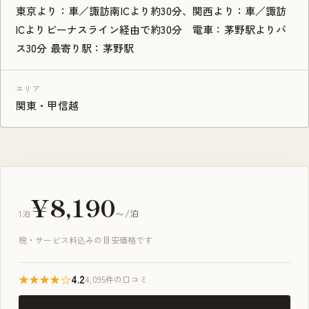
東京より：車／諏訪南ICより約30分、関西より：車／諏訪
ICよりビーナスライン経由で約30分 電車：茅野駅よりバ
ス30分 最寄り駅：茅野駅
エリア
関東・甲信越
¥8,190
1泊
〜/泊
税・サービス料込みの目安価格です
★★★★☆
4.2
4,095件の口コミ