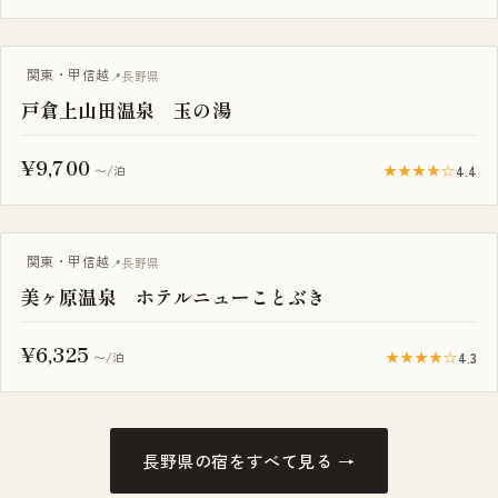
関東・甲信越
長野県
戸倉上山田温泉 玉の湯
¥9,700
★★★★☆
4.4
〜/泊
露天風呂付き客室
関東・甲信越
長野県
美ヶ原温泉 ホテルニューことぶき
¥6,325
★★★★☆
4.3
〜/泊
長野県の宿をすべて見る →