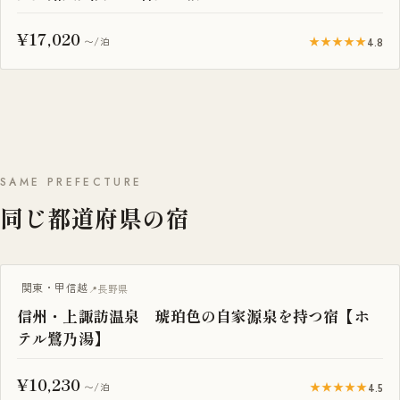
¥17,020
★★★★★
4.8
〜/泊
SAME PREFECTURE
同じ都道府県の宿
露天風呂付き客室
関東・甲信越
長野県
信州・上諏訪温泉 琥珀色の自家源泉を持つ宿【ホ
テル鷺乃湯】
¥10,230
★★★★★
4.5
〜/泊