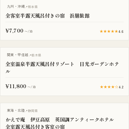
温泉旅館
九州・沖縄
熊本県
全客室半露天風呂付きの宿 浜膳旅館
¥7,700
★★★★★
4.6
〜/泊
露天風呂付き客室
関東・甲信越
栃木県
全室温泉半露天風呂付リゾート 日光ガーデンホテ
ル
¥11,800
★★★★☆
4.2
〜/泊
露天風呂付き客室
東海・北陸
静岡県
かえで庵 伊豆高原 英国調アンティークホテル
全室露天風呂付き客室の宿