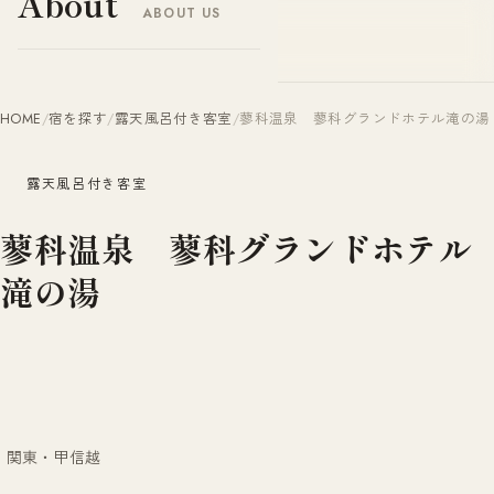
About
ABOUT US
ヤドナビ
YADO-NAVI.JP
HOME
/
宿を探す
/
露天風呂付き客室
/
蓼科温泉 蓼科グランドホテル滝の湯
露天風呂付き客室
蓼科温泉 蓼科グランドホテル
滝の湯
関東・甲信越