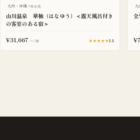
露天風呂付き客室
温
九州・沖縄
九
熊本県
山川温泉 華柚（はなゆう）＜露天風呂付き
全
の客室のある宿＞
¥31,667
¥7
★★★★★
5.0
〜/泊