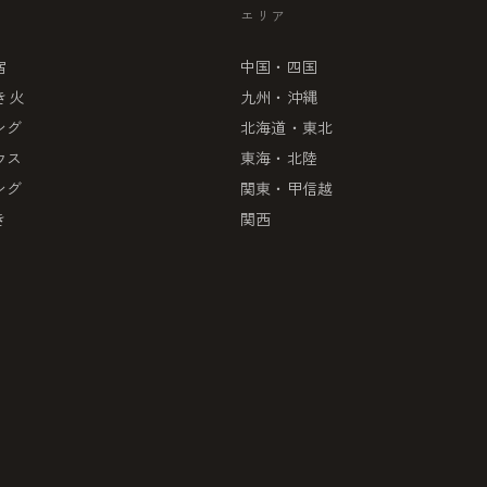
エリア
宿
中国・四国
き火
九州・沖縄
ング
北海道・東北
ウス
東海・北陸
ング
関東・甲信越
き
関西