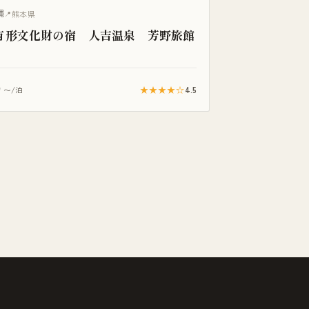
縄
熊本県
有形文化財の宿 人吉温泉 芳野旅館
0
★★★★☆
4.5
〜/泊