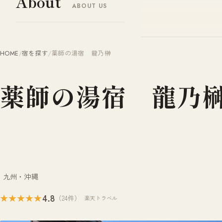
About
ABOUT US
ヤドナビ
YADO-NAVI.JP
HOME
/
宿を探す
/
薬師の湯宿 龍乃榊
薬師の湯宿 龍乃
九州・沖縄
4.8
★★★★★
（24件）
楽天トラベル