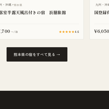
泉旅館
温泉旅館
州・沖縄
九州・沖
熊本県
客室半露天風呂付きの宿 浜膳旅館
国登録
,700
¥6,05
★★★★★
4.6
〜/泊
熊本県の宿をすべて見る →