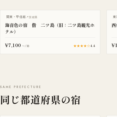
温
関東・甲信越
東
茨城県
海音色の宿 偕 二ツ島（旧：二ツ島観光ホ
西
テル）
¥7,100
¥1
★★★★☆
4.4
〜/泊
SAME PREFECTURE
同じ都道府県の宿