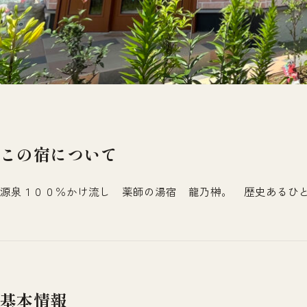
この宿について
源泉１００％かけ流し 薬師の湯宿 龍乃榊。 歴史あるひ
基本情報