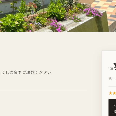
1泊
とよし温泉をご堪能ください
税・
★
R