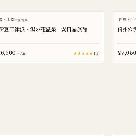
泉旅館
一棟貸し
海・北陸
関東・甲
静岡県
伊豆三津浜・湯の花温泉 安田屋旅館
信州穴
6,500
¥7,05
★★★★★
4.8
〜/泊