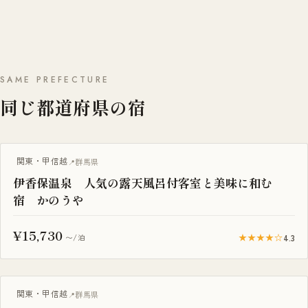
SAME PREFECTURE
同じ都道府県の宿
露天風呂付き客室
関東・甲信越
群馬県
伊香保温泉 人気の露天風呂付客室と美味に和む
宿 かのうや
¥15,730
★★★★☆
4.3
〜/泊
露天風呂付き客室
関東・甲信越
群馬県