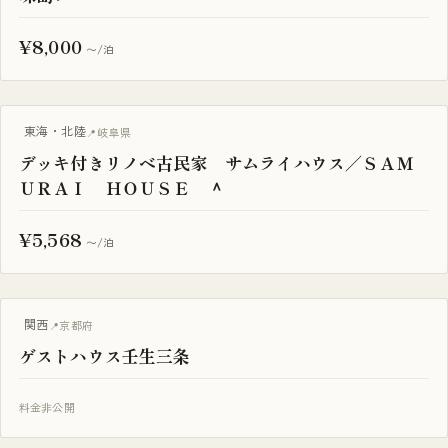
¥8,000
〜/泊
古民家
東海・北陸
岐阜県
デッキ付きリノベ古民家 サムライハウス／ＳＡＭ
ＵＲＡＩ ＨＯＵＳＥ ＾
¥5,568
〜/泊
古民家
関西
京都府
ゲストハウス壬生三条
料金非公開