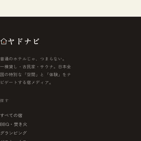
ヤドナビ
普通のホテルじゃ、つまらない。
一棟貸し・古民家・サウナ。日本全
国の特別な「空間」と「体験」をナ
ビゲートする宿メディア。
探す
すべての宿
BBQ・焚き火
グランピング