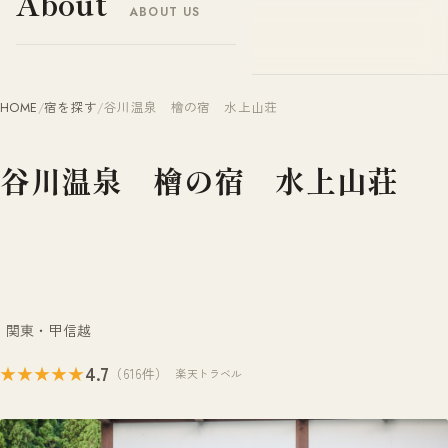
About
ABOUT US
ヤドナビ
YADO-NAVI.JP
HOME
/
宿を探す
/
谷川温泉 檜の宿 水上山荘
谷川温泉 檜の宿 水上山荘
関東・甲信越
4.7
★★★★★
（616件）
楽天トラベル