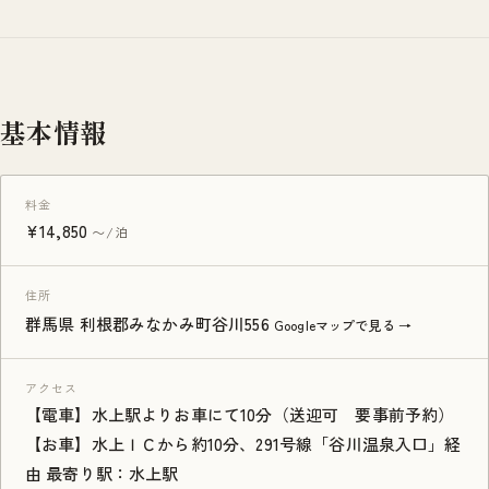
基本情報
料金
¥14,850
〜/泊
住所
群馬県 利根郡みなかみ町谷川556
Googleマップで見る →
アクセス
【電車】水上駅よりお車にて10分（送迎可 要事前予約）
【お車】水上ＩＣから約10分、291号線「谷川温泉入口」経
由 最寄り駅：水上駅