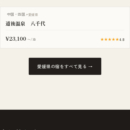
露天風呂付き客室
中国・四国
愛媛県
道後温泉 八千代
¥23,100
★★★★★
4.8
〜/泊
愛媛県の宿をすべて見る →