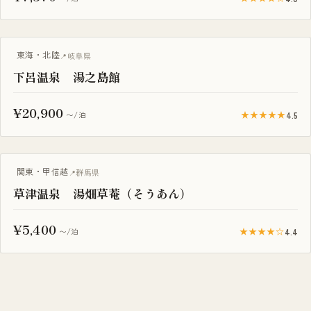
東海・北陸
岐阜県
下呂温泉 湯之島館
¥20,900
★★★★★
4.5
〜/泊
露天風呂付き客室
関東・甲信越
群馬県
草津温泉 湯畑草菴（そうあん）
¥5,400
★★★★☆
4.4
〜/泊