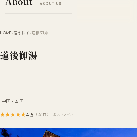
About
ABOUT US
ヤドナビ
YADO-NAVI.JP
HOME
/
宿を探す
/
道後御湯
道後御湯
中国・四国
4.9
★★★★★
（291件）
楽天トラベル