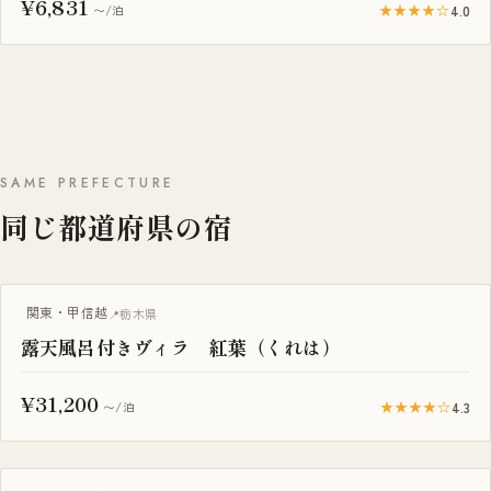
¥6,831
★★★★☆
4.0
〜/泊
SAME PREFECTURE
同じ都道府県の宿
ヴィラ・コテージ
関東・甲信越
栃木県
露天風呂付きヴィラ 紅葉（くれは）
¥31,200
★★★★☆
4.3
〜/泊