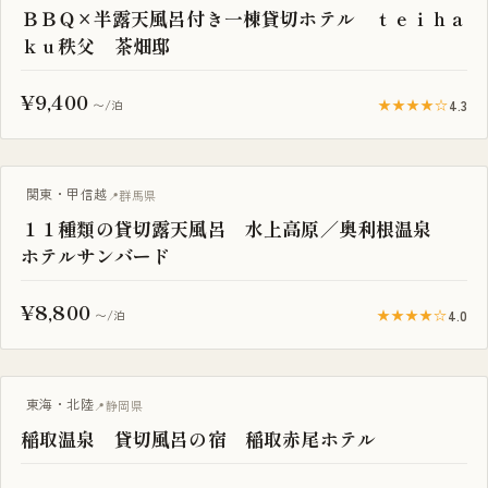
ＢＢＱ×半露天風呂付き一棟貸切ホテル ｔｅｉｈａ
ｋｕ秩父 茶畑邸
¥9,400
★★★★☆
4.3
〜/泊
一棟貸し
関東・甲信越
群馬県
１１種類の貸切露天風呂 水上高原／奥利根温泉
ホテルサンバード
¥8,800
★★★★☆
4.0
〜/泊
一棟貸し
東海・北陸
静岡県
稲取温泉 貸切風呂の宿 稲取赤尾ホテル