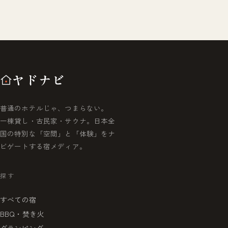
ヤドナビ
普通のホテルじゃ、つまらない。
一棟貸し・古民家・サウナ。日本全
国の特別な「空間」と「体験」をナ
ビゲートする宿メディア。
探す
すべての宿
BBQ・焚き火