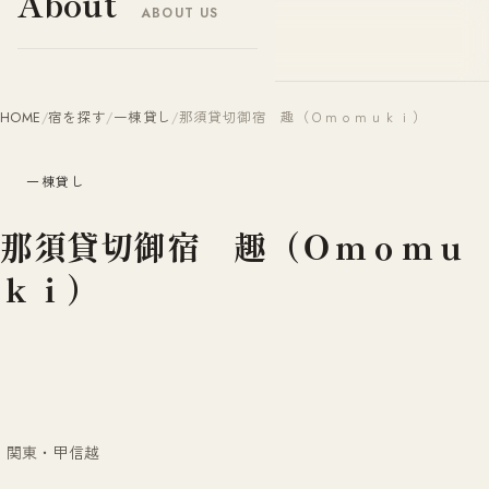
About
ABOUT US
ヤドナビ
YADO-NAVI.JP
HOME
/
宿を探す
/
一棟貸し
/
那須貸切御宿 趣（Ｏｍｏｍｕｋｉ）
一棟貸し
那須貸切御宿 趣（Ｏｍｏｍｕ
ｋｉ）
関東・甲信越