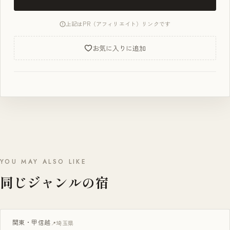
上記はPR（アフィリエイト）リンクです
お気に入りに追加
YOU MAY ALSO LIKE
同じジャンルの宿
BBQ・焚き火
関東・甲信越
埼玉県