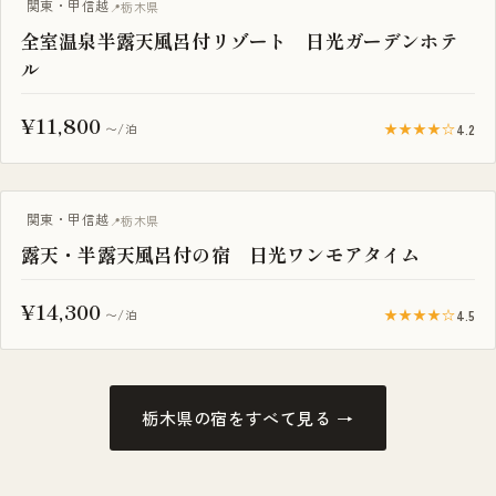
露天風呂付き客室
関東・甲信越
栃木県
全室温泉半露天風呂付リゾート 日光ガーデンホテ
ル
¥11,800
★★★★☆
4.2
〜/泊
露天風呂付き客室
関東・甲信越
栃木県
露天・半露天風呂付の宿 日光ワンモアタイム
¥14,300
★★★★☆
4.5
〜/泊
栃木県の宿をすべて見る →