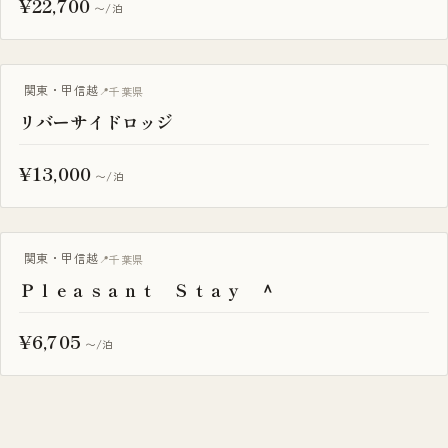
¥22,700
〜/泊
BBQ・焚き火
関東・甲信越
千葉県
リバーサイドロッジ
¥13,000
〜/泊
BBQ・焚き火
関東・甲信越
千葉県
Ｐｌｅａｓａｎｔ Ｓｔａｙ ＾
¥6,705
〜/泊