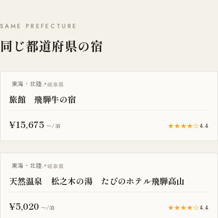
SAME PREFECTURE
同じ都道府県の宿
温泉旅館
東海・北陸
岐阜県
旅館 飛騨牛の宿
¥15,675
★★★★☆
4.4
〜/泊
東海・北陸
岐阜県
天然温泉 松之木の湯 たびのホテル飛騨高山
¥5,020
★★★★☆
4.4
〜/泊