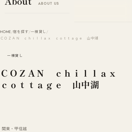
About
ABOUT US
ヤドナビ
YADO-NAVI.JP
HOME
/
宿を探す
/
一棟貸し
/
ＣＯＺＡＮ ｃｈｉｌｌａｘ ｃｏｔｔａｇｅ 山中湖
一棟貸し
ＣＯＺＡＮ ｃｈｉｌｌａｘ
ｃｏｔｔａｇｅ 山中湖
関東・甲信越