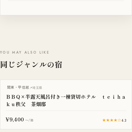
YOU MAY ALSO LIKE
同じジャンルの宿
BBQ・焚き火
関東・甲信越
埼玉県
ＢＢＱ×半露天風呂付き一棟貸切ホテル ｔｅｉｈａ
ｋｕ秩父 茶畑邸
¥9,400
★★★★☆
4.3
〜/泊