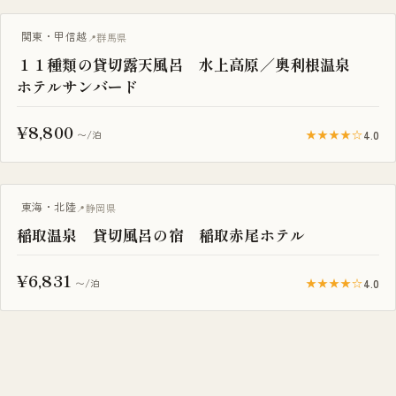
一棟貸し
関東・甲信越
群馬県
１１種類の貸切露天風呂 水上高原／奥利根温泉
ホテルサンバード
¥8,800
★★★★☆
4.0
〜/泊
一棟貸し
東海・北陸
静岡県
稲取温泉 貸切風呂の宿 稲取赤尾ホテル
¥6,831
★★★★☆
4.0
〜/泊