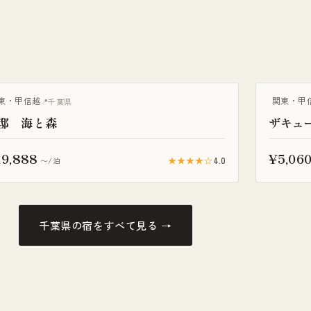
天風呂付き客室
露天風呂付
東・甲信越
関東・甲
千葉県
邸 海と森
ザキュ
19,888
¥5,06
★★★★☆
4.0
〜/泊
千葉県の宿をすべて見る →