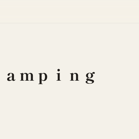
ｌａｍｐｉｎｇ