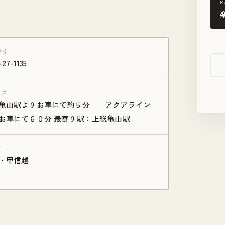
R
番号
-27-1135
セス
亀山駅よりお車にて約５分 アクアライン
お車にて６０分 最寄り駅：上総亀山駅
ア
・甲信越