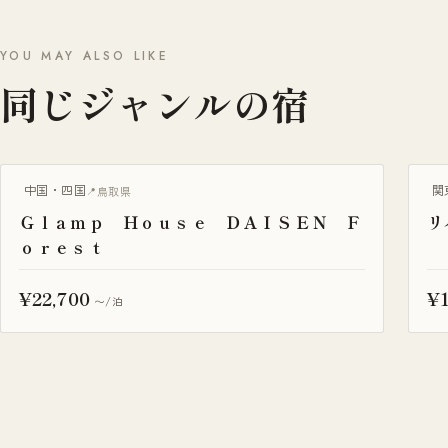
YOU MAY ALSO LIKE
同じジャンルの宿
グランピング
B
中国・四国
関
鳥取県
Ｇｌａｍｐ Ｈｏｕｓｅ ＤＡＩＳＥＮ Ｆ
リ
ｏｒｅｓｔ
¥22,700
¥1
〜/泊