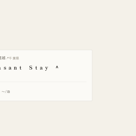
火
信越
千葉県
ａｓａｎｔ Ｓｔａｙ ＾
5
〜/泊