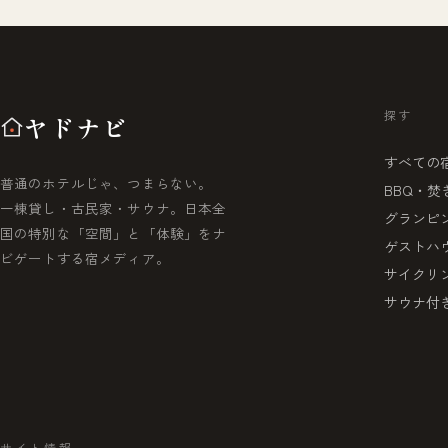
探す
ヤドナビ
すべての
普通のホテルじゃ、つまらない。
BBQ・焚
一棟貸し・古民家・サウナ。日本全
グランピ
国の特別な「空間」と「体験」をナ
ゲストハ
ビゲートする宿メディア。
サイクリ
サウナ付