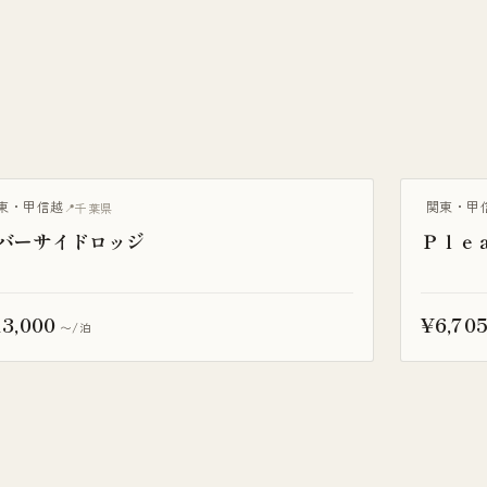
BQ・焚き火
BBQ・焚き
東・甲信越
関東・甲
千葉県
バーサイドロッジ
Ｐｌｅ
3,000
¥6,70
〜/泊