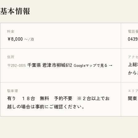
基本情報
料金
電話
¥8,000
0439
〜/泊
住所
アク
上総
千葉県 君津市柳城612
〒292-0515
Googleマップで見る →
から
駐車場
エリ
有り １８台 無料 予約不要 ※２台以上でお
関東
越しの場合は事前にご確認ください。