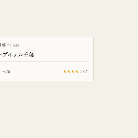
き客室
信越
千葉県
ーブホテル千葉
0
★★★★☆
4.1
〜/泊