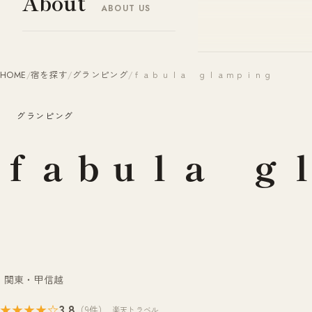
About
ABOUT US
ヤドナビ
YADO-NAVI.JP
HOME
/
宿を探す
/
グランピング
/
ｆａｂｕｌａ ｇｌａｍｐｉｎｇ
グランピング
ｆａｂｕｌａ ｇ
関東・甲信越
3.8
★★★★☆
（9件）
楽天トラベル