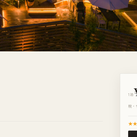
1泊
税・
★