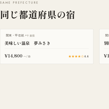
SAME PREFECTURE
同じ都道府県の宿
露
関東・甲信越
関
千葉県
美味しい温泉 夢みさき
別
¥14,800
¥
★★★★☆
4.4
〜/泊