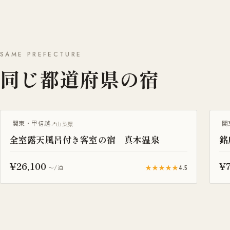
SAME PREFECTURE
同じ都道府県の宿
露天風呂付き客室
サ
関東・甲信越
関
山梨県
全室露天風呂付き客室の宿 真木温泉
銘
¥26,100
¥7
★★★★★
4.5
〜/泊