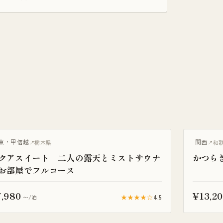
ウナ付き
サウナ付き
東・甲信越
関西
栃木県
和
クアスイート 二人の露天とミストサウナ
かつら
お部屋でフルコース
,980
¥13,20
★★★★☆
4.5
〜/泊