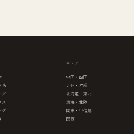
エリア
宿
中国・四国
き火
九州・沖縄
ング
北海道・東北
ウス
東海・北陸
ング
関東・甲信越
き
関西