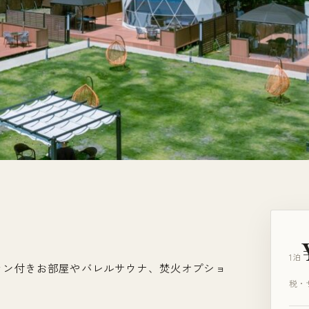
1泊
ラン付きお部屋やバレルサウナ、焚火オプショ
税・