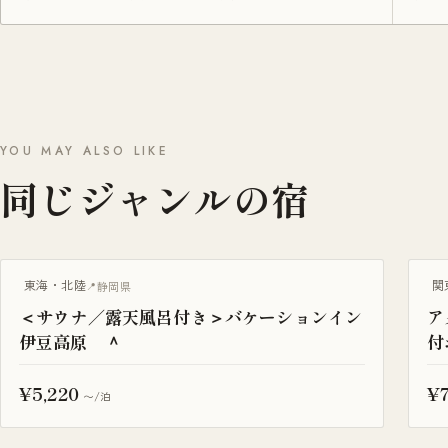
YOU MAY ALSO LIKE
同じジャンルの宿
サウナ付き
サ
東海・北陸
関
静岡県
＜サウナ／露天風呂付き＞バケーションイン
ア
伊豆高原 ＾
付
¥5,220
¥7
〜/泊