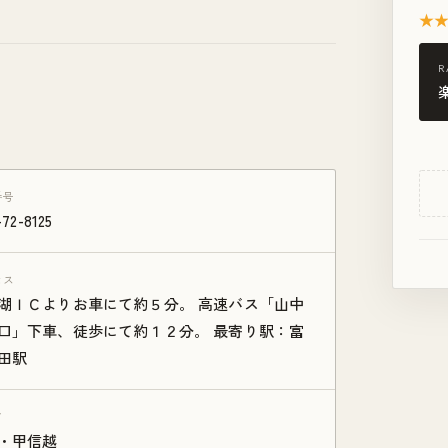
★
R
番号
-72-8125
セス
湖ＩＣよりお車にて約５分。 高速バス「山中
口」下車、徒歩にて約１２分。 最寄り駅：富
田駅
ア
・甲信越