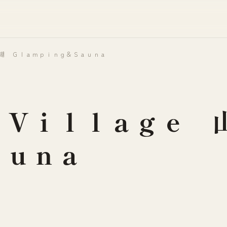
湖 Ｇｌａｍｐｉｎｇ＆Ｓａｕｎａ
 Ｖｉｌｌａｇｅ 
ａｕｎａ