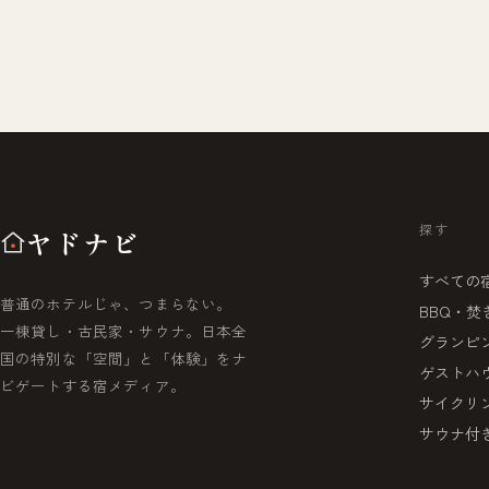
探す
ヤドナビ
すべての
普通のホテルじゃ、つまらない。
BBQ・焚
一棟貸し・古民家・サウナ。日本全
グランピ
国の特別な「空間」と「体験」をナ
ゲストハ
ビゲートする宿メディア。
サイクリ
サウナ付