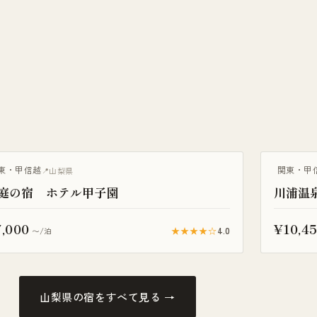
ウナ付き
東・甲信越
関東・甲
山梨県
庭の宿 ホテル甲子園
川浦温
,000
¥10,4
★★★★☆
4.0
〜/泊
山梨県の宿をすべて見る →