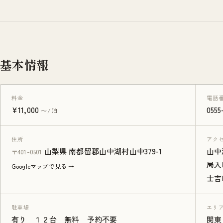
基本情報
料金
電話
¥11,000
0555
〜/泊
住所
アク
山梨県 南都留郡山中湖村山中379-1
山中
〒401-0501
局入
Googleマップで見る →
士吉
駐車場
エリ
有り １２台 無料 予約不要
関東