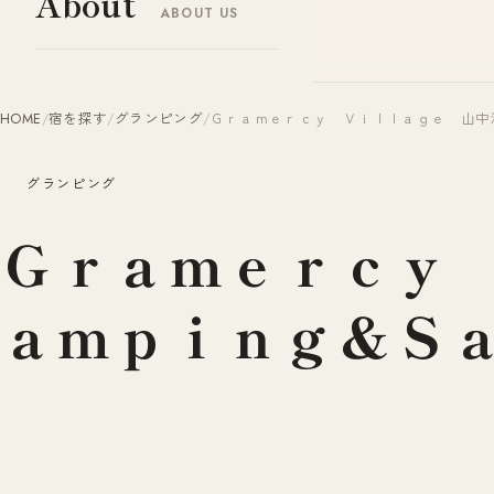
About
ABOUT US
ヤドナビ
YADO-NAVI.JP
HOME
/
宿を探す
/
グランピング
/
Ｇｒａｍｅｒｃｙ Ｖｉｌｌａｇｅ 山中
グランピング
Ｇｒａｍｅｒｃｙ
ａｍｐｉｎｇ＆Ｓ