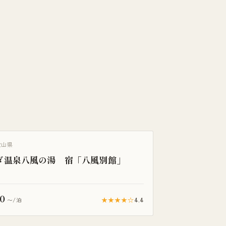
歌山県
ぎ温泉八風の湯 宿「八風別館」
0
★★★★☆
4.4
〜/泊