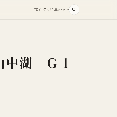
宿を探す
特集
About
山中湖 Ｇｌ