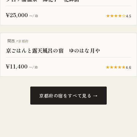
¥25,000
★★★★☆
4.5
〜/泊
露天風呂付き客室
関西
京都府
京ごはんと露天風呂の宿 ゆのはな月や
¥11,400
★★★★★
4.6
〜/泊
京都府の宿をすべて見る →