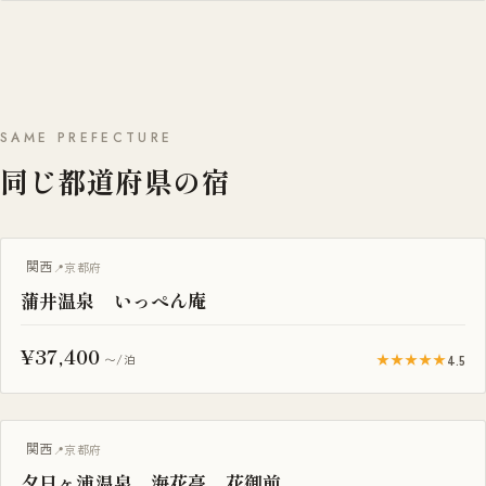
SAME PREFECTURE
同じ都道府県の宿
関西
京都府
蒲井温泉 いっぺん庵
¥37,400
★★★★★
4.5
〜/泊
露天風呂付き客室
関西
京都府
夕日ヶ浦温泉 海花亭 花御前