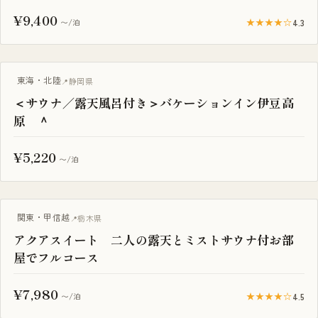
¥9,400
★★★★☆
4.3
〜/泊
サウナ付き
東海・北陸
静岡県
＜サウナ／露天風呂付き＞バケーションイン伊豆高
原 ＾
¥5,220
〜/泊
サウナ付き
関東・甲信越
栃木県
アクアスイート 二人の露天とミストサウナ付お部
屋でフルコース
¥7,980
★★★★☆
4.5
〜/泊