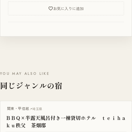
お気に入りに追加
YOU MAY ALSO LIKE
同じジャンルの宿
BBQ・焚き火
関東・甲信越
埼玉県
ＢＢＱ×半露天風呂付き一棟貸切ホテル ｔｅｉｈａ
ｋｕ秩父 茶畑邸