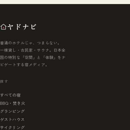
ヤドナビ
普通のホテルじゃ、つまらない。
一棟貸し・古民家・サウナ。日本全
国の特別な「空間」と「体験」をナ
ビゲートする宿メディア。
探す
すべての宿
BBQ・焚き火
グランピング
ゲストハウス
サイクリング