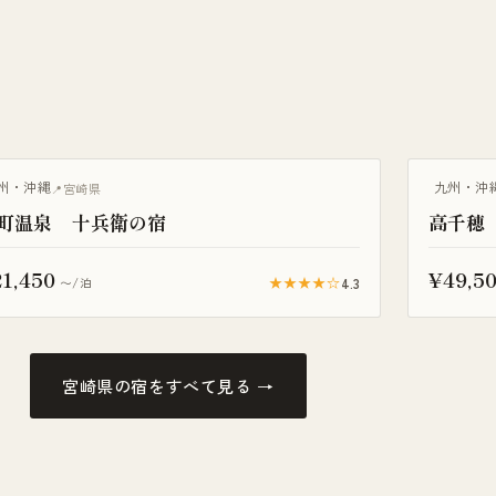
温泉旅館
州・沖縄
九州・沖
宮崎県
町温泉 十兵衛の宿
高千穂
1,450
¥49,5
★★★★☆
4.3
〜/泊
宮崎県の宿をすべて見る →