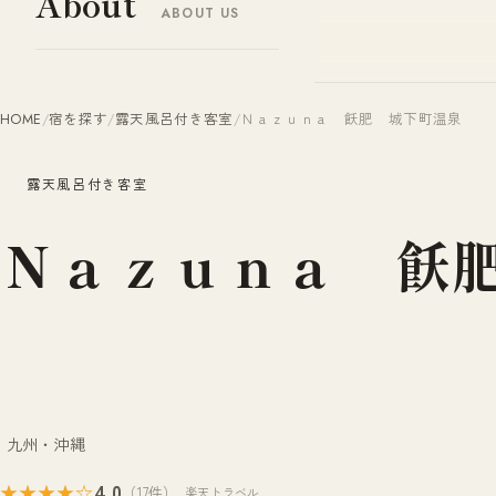
About
ABOUT US
ヤドナビ
YADO-NAVI.JP
HOME
/
宿を探す
/
露天風呂付き客室
/
Ｎａｚｕｎａ 飫肥 城下町温泉
露天風呂付き客室
Ｎａｚｕｎａ 飫
九州・沖縄
4.0
★★★★☆
（17件）
楽天トラベル