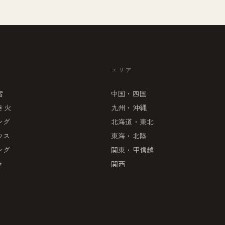
エリア
宿
中国・四国
き火
九州・沖縄
ング
北海道・東北
ウス
東海・北陸
ング
関東・甲信越
き
関西