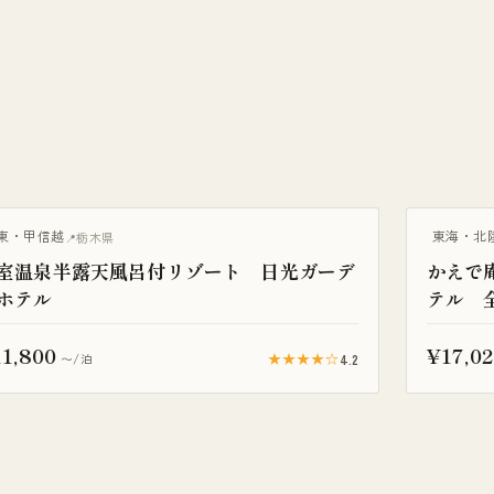
天風呂付き客室
露天風呂付
東・甲信越
東海・北
栃木県
室温泉半露天風呂付リゾート 日光ガーデ
かえで
ホテル
テル 
1,800
¥17,02
★★★★☆
4.2
〜/泊