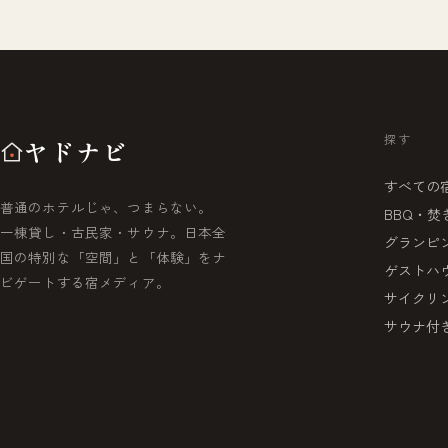
探す
ヤドナビ
すべての
普通のホテルじゃ、つまらない。
BBQ・焚
一棟貸し・古民家・サウナ。日本全
グランピ
国の特別な「空間」と「体験」をナ
ゲストハ
ビゲートする宿メディア。
サイクリ
サウナ付