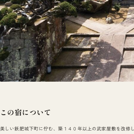
この宿について
美しい飫肥城下町に佇む、築１４０年以上の武家屋敷を改修