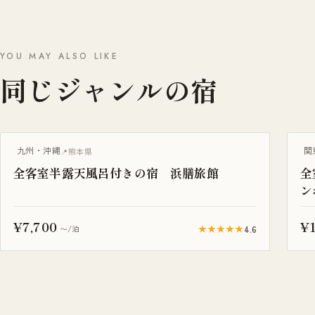
YOU MAY ALSO LIKE
同じジャンルの宿
温泉旅館
露
九州・沖縄
関
熊本県
全客室半露天風呂付きの宿 浜膳旅館
全
ン
¥7,700
¥1
★★★★★
4.6
〜/泊