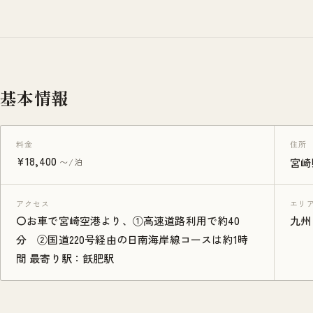
基本情報
料金
住所
¥18,400
〜/泊
宮崎
アクセス
エリ
〇お車で宮崎空港より、①高速道路利用で約40
九州
分 ②国道220号経由の日南海岸線コースは約1時
間 最寄り駅：飫肥駅