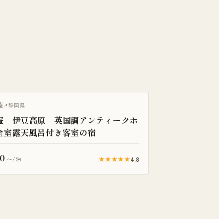
き客室
陸
静岡県
庵 伊豆高原 英国調アンティークホ
全室露天風呂付き客室の宿
0
★★★★★
4.8
〜/泊