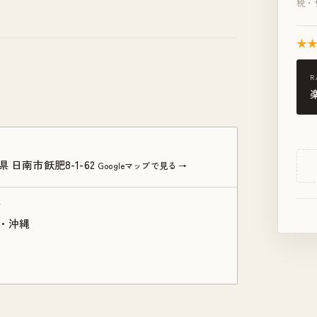
税・
★
R
県 日南市飫肥8-1-62
Googleマップで見る →
ア
・沖縄