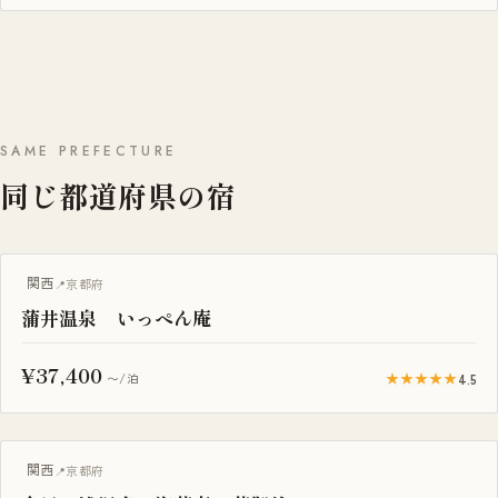
SAME PREFECTURE
同じ都道府県の宿
関西
京都府
蒲井温泉 いっぺん庵
¥37,400
★★★★★
4.5
〜/泊
露天風呂付き客室
関西
京都府