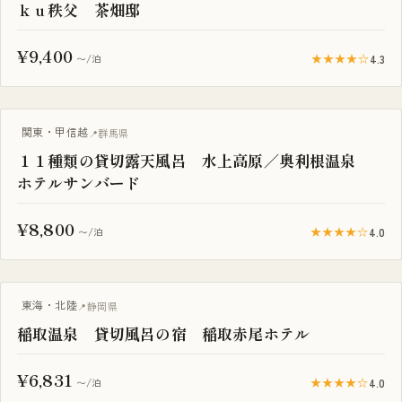
ｋｕ秩父 茶畑邸
¥9,400
★★★★☆
4.3
〜/泊
一棟貸し
関東・甲信越
群馬県
１１種類の貸切露天風呂 水上高原／奥利根温泉
ホテルサンバード
¥8,800
★★★★☆
4.0
〜/泊
一棟貸し
東海・北陸
静岡県
稲取温泉 貸切風呂の宿 稲取赤尾ホテル
¥6,831
★★★★☆
4.0
〜/泊