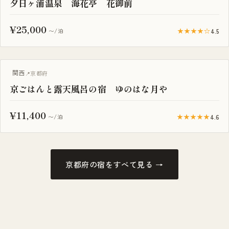
夕日ヶ浦温泉 海花亭 花御前
¥25,000
★★★★☆
4.5
〜/泊
露天風呂付き客室
関西
京都府
京ごはんと露天風呂の宿 ゆのはな月や
¥11,400
★★★★★
4.6
〜/泊
京都府の宿をすべて見る →