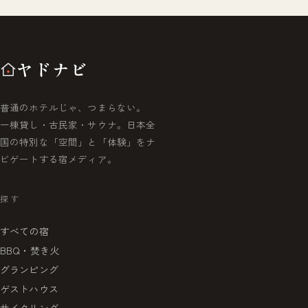
ヤドナビ
普通のホテルじゃ、つまらない。
一棟貸し・古民家・サウナ。日本全
国の特別な「空間」と「体験」をナ
ビゲートする宿メディア。
探す
すべての宿
BBQ・焚き火
グランピング
ゲストハウス