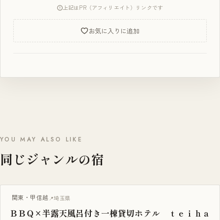
上記はPR（アフィリエイト）リンクです
お気に入りに追加
YOU MAY ALSO LIKE
同じジャンルの宿
BBQ・焚き火
関東・甲信越
埼玉県
ＢＢＱ×半露天風呂付き一棟貸切ホテル ｔｅｉｈａ