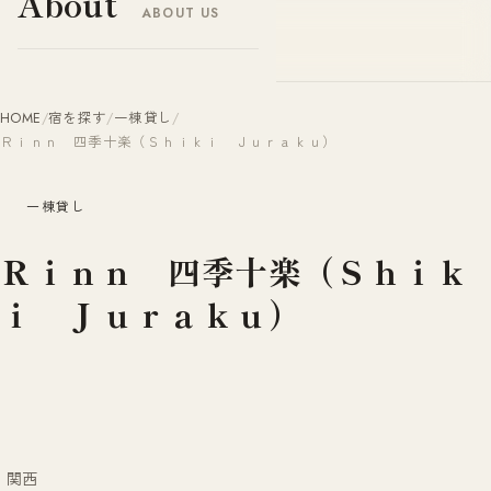
About
ABOUT US
ヤドナビ
YADO-NAVI.JP
HOME
/
宿を探す
/
一棟貸し
/
Ｒｉｎｎ 四季十楽（Ｓｈｉｋｉ Ｊｕｒａｋｕ）
一棟貸し
Ｒｉｎｎ 四季十楽（Ｓｈｉｋ
ｉ Ｊｕｒａｋｕ）
関西