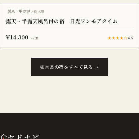
露天風呂付き客室
関東・甲信越
栃木県
露天・半露天風呂付の宿 日光ワンモアタイム
¥14,300
★★★★☆
4.5
〜/泊
栃木県の宿をすべて見る →
ヤドナビ