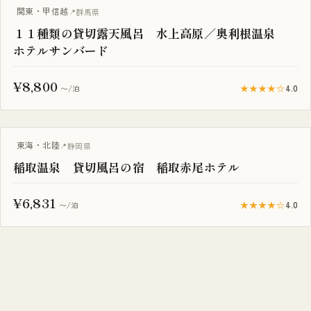
一棟貸し
関東・甲信越
群馬県
１１種類の貸切露天風呂 水上高原／奥利根温泉
ホテルサンバード
¥8,800
★★★★☆
4.0
〜/泊
一棟貸し
東海・北陸
静岡県
稲取温泉 貸切風呂の宿 稲取赤尾ホテル
¥6,831
★★★★☆
4.0
〜/泊