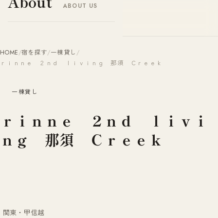
About
ABOUT US
ヤドナビ
YADO-NAVI.JP
HOME
/
宿を探す
/
一棟貸し
/
ｒｉｎｎｅ ２ｎｄ ｌｉｖｉｎｇ 那須 Ｃｒｅｅｋ
一棟貸し
ｒｉｎｎｅ ２ｎｄ ｌｉｖｉ
ｎｇ 那須 Ｃｒｅｅｋ
関東・甲信越