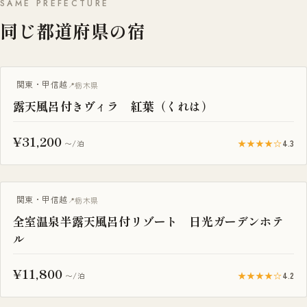
SAME PREFECTURE
同じ都道府県の宿
ヴィラ・コテージ
関東・甲信越
栃木県
露天風呂付きヴィラ 紅葉（くれは）
¥31,200
★★★★☆
4.3
〜/泊
露天風呂付き客室
関東・甲信越
栃木県
全室温泉半露天風呂付リゾート 日光ガーデンホテ
ル
¥11,800
★★★★☆
4.2
〜/泊