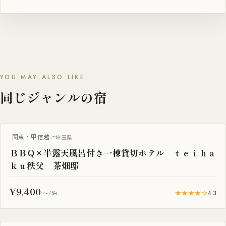
YOU MAY ALSO LIKE
同じジャンルの宿
BBQ・焚き火
関東・甲信越
埼玉県
ＢＢＱ×半露天風呂付き一棟貸切ホテル ｔｅｉｈａ
ｋｕ秩父 茶畑邸
¥9,400
★★★★☆
4.3
〜/泊