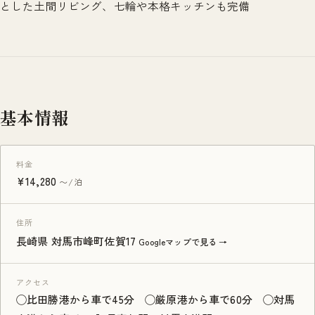
とした土間リビング、七輪や本格キッチンも完備
基本情報
料金
¥14,280
〜/泊
住所
長崎県 対馬市峰町佐賀17
Googleマップで見る →
アクセス
◯比田勝港から車で45分 ◯厳原港から車で60分 ◯対馬