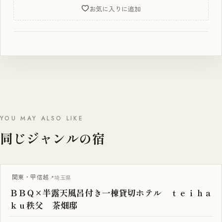
お気に入りに追加
YOU MAY ALSO LIKE
同じジャンルの宿
BBQ・焚き火
関東・甲信越
埼玉県
ＢＢＱ×半露天風呂付き一棟貸切ホテル ｔｅｉｈａ
ｋｕ秩父 茶畑邸