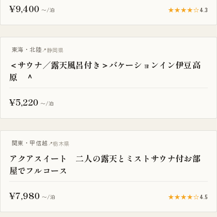
¥9,400
★★★★☆
4.3
〜/泊
サウナ付き
東海・北陸
静岡県
＜サウナ／露天風呂付き＞バケーションイン伊豆高
原 ＾
¥5,220
〜/泊
サウナ付き
関東・甲信越
栃木県
アクアスイート 二人の露天とミストサウナ付お部
屋でフルコース
¥7,980
★★★★☆
4.5
〜/泊