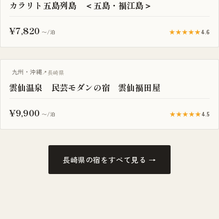
カラリト五島列島 ＜五島・福江島＞
¥7,820
★★★★★
4.6
〜/泊
露天風呂付き客室
九州・沖縄
長崎県
雲仙温泉 民芸モダンの宿 雲仙福田屋
¥9,900
★★★★★
4.5
〜/泊
長崎県の宿をすべて見る →