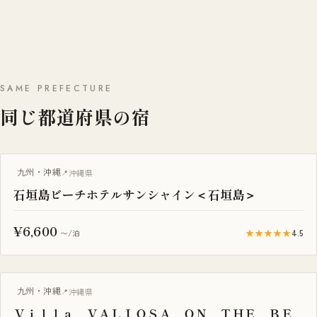
SAME PREFECTURE
同じ都道府県の宿
露天風呂付き客室
九州・沖縄
沖縄県
石垣島ビーチホテルサンシャイン＜石垣島＞
¥6,600
★★★★★
4.5
〜/泊
プール付き
九州・沖縄
沖縄県
Ｖｉｌｌａ ＶＡＬＩＯＳＡ ＯＮ ＴＨＥ ＢＥ