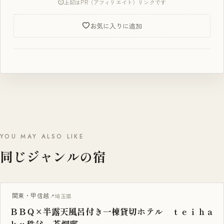
上記はPR（アフィリエイト）リンクです
お気に入りに追加
YOU MAY ALSO LIKE
同じジャンルの宿
BBQ・焚き火
関東・甲信越
埼玉県
ＢＢＱ×半露天風呂付き一棟貸切ホテル ｔｅｉｈａ
ｋｕ秩父 茶畑邸