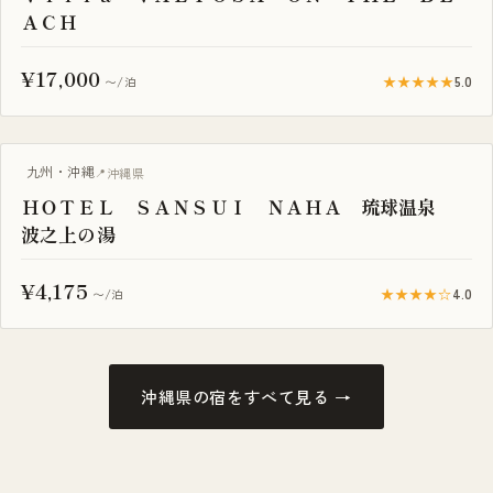
ＡＣＨ
¥17,000
★★★★★
5.0
〜/泊
プール付き
九州・沖縄
沖縄県
ＨＯＴＥＬ ＳＡＮＳＵＩ ＮＡＨＡ 琉球温泉
波之上の湯
¥4,175
★★★★☆
4.0
〜/泊
沖縄県の宿をすべて見る →