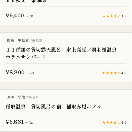
¥9,400
★★★★☆
4.3
〜/泊
一棟貸し
関東・甲信越
群馬県
１１種類の貸切露天風呂 水上高原／奥利根温泉
ホテルサンバード
¥8,800
★★★★☆
4.0
〜/泊
一棟貸し
東海・北陸
静岡県
稲取温泉 貸切風呂の宿 稲取赤尾ホテル
¥6,831
★★★★☆
4.0
〜/泊