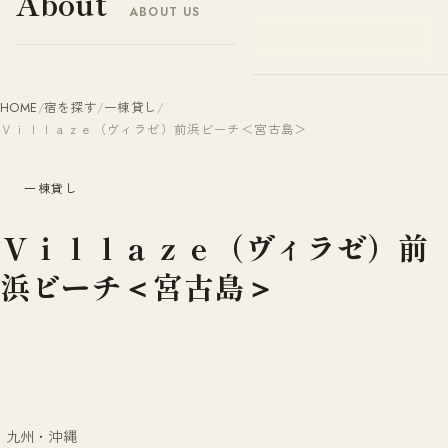
About
ABOUT US
ヤドナビ
YADO-NAVI.JP
HOME
/
宿を探す
/
一棟貸し
/
Ｖｉｌｌａｚｅ（ヴィラゼ）前浜ビーチ＜宮古島＞
一棟貸し
Ｖｉｌｌａｚｅ（ヴィラゼ）前
浜ビーチ＜宮古島＞
九州・沖縄