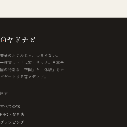
ヤドナビ
普通のホテルじゃ、つまらない。
一棟貸し・古民家・サウナ。日本全
国の特別な「空間」と「体験」をナ
ビゲートする宿メディア。
探す
すべての宿
BBQ・焚き火
グランピング